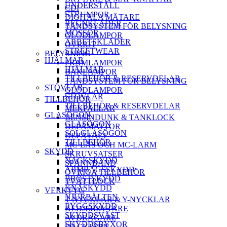
UNDERSTÄLL
CDI
STRUMPOR
DIGITALA MÄTARE
REGNKLÄDER
TÄNDSYSTEM FÖR BELYSNING
MÖSSOR
GLÖDLAMPOR
ARBETSKLÄDER
ÖVRIGT
STREETWEAR
BELYSNING
HJÄLMAR
FRAMLAMPOR
HJÄLMAR
BAKLAMPOR
TILLBEHÖR & RESERVDELAR
TÄNDSYSTEM FÖR BELYSNING
STÖVLAR
GLÖDLAMPOR
STÖVLAR
TILLBEHÖR
TILLBEHÖR & RESERVDELAR
MEKPALLAR
GLASÖGON
BENSINDUNK & TANKLOCK
GLASÖGON
DEPÅMATTOR
SOLGLASÖGON
DEPÅTÄLT
TILLBEHÖR
MC-LÅS OCH MC-LARM
SKYDD
SKRUVSATSER
NACKSKYDD
SPÄNNBAND
ARMBÅGSSKYDD
ÖVRIGA TILLBEHÖR
BRÖSTSKYDD
TVÄTTLOCK
KNÄSKYDD
VERKTYG
NJURBÄLTEN
T-NYCKLAR & Y-NYCKLAR
RYGGSKYDD
KEDJEBRYTARE
SKYDDSVÄST
AVDRAGARE
SKYDDSBYXOR
DÄCKJÄRN