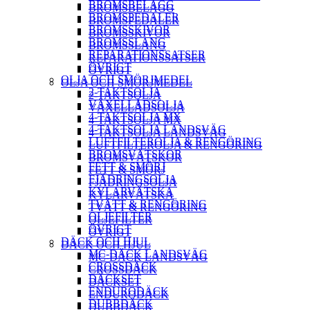
BROMSBELÄGG
BROMSBELÄGG
BROMSPEDALER
BROMSPEDALER
BROMSSKIVOR
BROMSSKIVOR
BROMSSLANG
BROMSSLANG
REPARATIONSSATSER
REPARATIONSSATSER
ÖVRIGT
ÖVRIGT
OLJA OCH SMÖRJMEDEL
OLJA OCH SMÖRJMEDEL
2-TAKTSOLJA
2-TAKTSOLJA
VÄXELLÅDSOLJA
VÄXELLÅDSOLJA
4-TAKTSOLJA MX
4-TAKTSOLJA MX
4-TAKTSOLJA LANDSVÄG
4-TAKTSOLJA LANDSVÄG
LUFTFILTEROLJA & RENGÖRING
LUFTFILTEROLJA & RENGÖRING
BROMSVÄTSKOR
BROMSVÄTSKOR
FETT & SMÖRJ
FETT & SMÖRJ
FJÄDRINGSOLJA
FJÄDRINGSOLJA
KYLARVÄTSKA
KYLARVÄTSKA
TVÄTT & RENGÖRING
TVÄTT & RENGÖRING
OLJEFILTER
OLJEFILTER
ÖVRIGT
ÖVRIGT
DÄCK OCH HJUL
DÄCK OCH HJUL
MC-DÄCK LANDSVÄG
MC-DÄCK LANDSVÄG
CROSSDÄCK
CROSSDÄCK
DÄCKSET
DÄCKSET
ENDURODÄCK
ENDURODÄCK
DUBBDÄCK
DUBBDÄCK