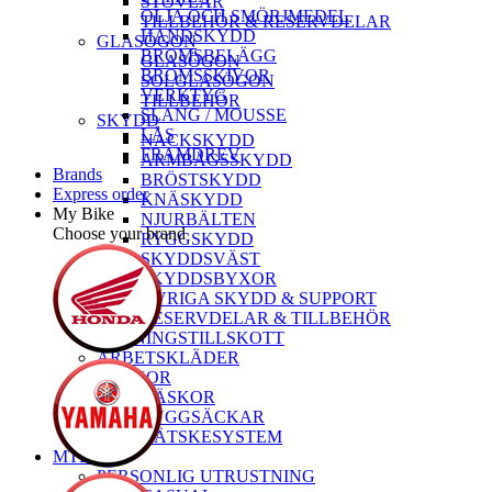
STÖVLAR
OLJA OCH SMÖRJMEDEL
TILLBEHÖR & RESERVDELAR
HANDSKYDD
GLASÖGON
BROMSBELÄGG
GLASÖGON
BROMSSKIVOR
SOLGLASÖGON
VERKTYG
TILLBEHÖR
SLANG / MOUSSE
SKYDD
LÅS
NACKSKYDD
FRAMDREV
ARMBÅGSSKYDD
Brands
BRÖSTSKYDD
Express order
KNÄSKYDD
My Bike
NJURBÄLTEN
Choose your brand
RYGGSKYDD
SKYDDSVÄST
SKYDDSBYXOR
ÖVRIGA SKYDD & SUPPORT
RESERVDELAR & TILLBEHÖR
TRÄNINGSTILLSKOTT
ARBETSKLÄDER
VÄSKOR
VÄSKOR
RYGGSÄCKAR
VÄTSKESYSTEM
MTB
PERSONLIG UTRUSTNING