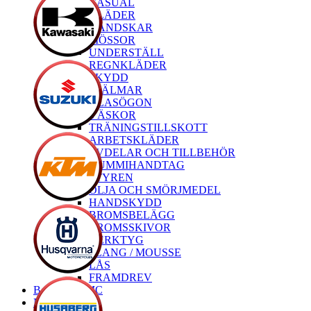
CASUAL
KLÄDER
HANDSKAR
MÖSSOR
UNDERSTÄLL
REGNKLÄDER
SKYDD
HJÄLMAR
GLASÖGON
VÄSKOR
TRÄNINGSTILLSKOTT
ARBETSKLÄDER
RESERVDELAR OCH TILLBEHÖR
GUMMIHANDTAG
STYREN
OLJA OCH SMÖRJMEDEL
HANDSKYDD
BROMSBELÄGG
BROMSSKIVOR
VERKTYG
SLANG / MOUSSE
LÅS
FRAMDREV
Begagnade MC
Nya MC