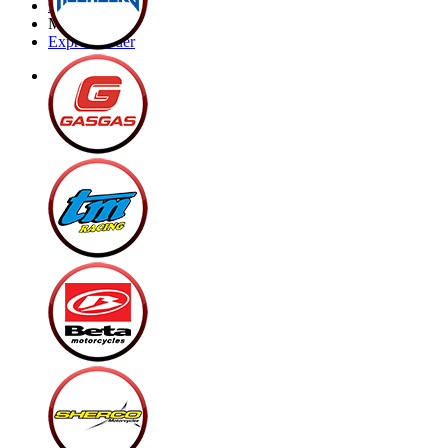
Brands
My Bike
Express order