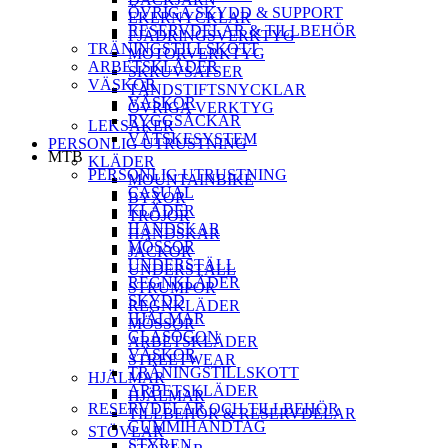
ÖVRIGA SKYDD & SUPPORT
EKERNYCKLAR
RESERVDELAR & TILLBEHÖR
FJÄDRINGSVERKTYG
TRÄNINGSTILLSKOTT
MOTORVERKTYG
ARBETSKLÄDER
SKRUVSATSER
VÄSKOR
TÄNDSTIFTSNYCKLAR
VÄSKOR
ÖVRIGA VERKTYG
RYGGSÄCKAR
LEKSAKER
VÄTSKESYSTEM
PERSONLIG UTRUSTNING
MTB
KLÄDER
PERSONLIG UTRUSTNING
MOUNTAINBIKE
CASUAL
BYXOR
KLÄDER
TRÖJOR
HANDSKAR
HANDSKAR
MÖSSOR
JACKOR
UNDERSTÄLL
UNDERSTÄLL
REGNKLÄDER
STRUMPOR
SKYDD
REGNKLÄDER
HJÄLMAR
MÖSSOR
GLASÖGON
ARBETSKLÄDER
VÄSKOR
STREETWEAR
TRÄNINGSTILLSKOTT
HJÄLMAR
ARBETSKLÄDER
HJÄLMAR
RESERVDELAR OCH TILLBEHÖR
TILLBEHÖR & RESERVDELAR
GUMMIHANDTAG
STÖVLAR
STYREN