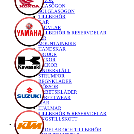
GLASÖGON
GLASÖGON
SOLGLASÖGON
TILLBEHÖR
STÖVLAR
STÖVLAR
TILLBEHÖR & RESERVDELAR
KLÄDER
MOUNTAINBIKE
HANDSKAR
TRÖJOR
BYXOR
JACKOR
UNDERSTÄLL
STRUMPOR
REGNKLÄDER
MÖSSOR
ARBETSKLÄDER
STREETWEAR
HJÄLMAR
HJÄLMAR
TILLBEHÖR & RESERVDELAR
TRÄNINGSTILLSKOTT
MTB
RESERVDELAR OCH TILLBEHÖR