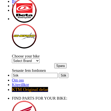
Brands
My Bike
Express order
Choose your bike
Senaste fem fordonen
Sök
Om oss
Köpvillkor
KTM Original delar
FIND PARTS FOR YOUR BIKE: