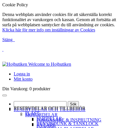
Cookie Policy
Denna webbplats använder cookies för att säkerställa korrekt
funktionalitet av varukorgen och kassan. Genom att fortsätta att
surfa på webbplatsen samtycker du till användning av cookies.
Klicka här för mer info om inställningar av Cookies
Stäng
Welcome to Hojbutiken
Logga in
Mitt konto
Din Varukorg:
0 produkter
Sök
RESERVDELAR OCH TILLBEHÖR
RESERVDELAR OCH TILLBEHÖR
PLAST
MOTORDELAR
SLITDELAR
FÖRGASARE & INSPRUTNING
BENSINDUNK & TANKLOCK
KYLARE