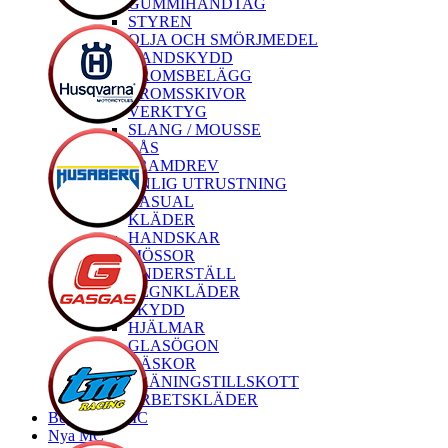
GUMMIHANDTAG
STYREN
OLJA OCH SMÖRJMEDEL
HANDSKYDD
BROMSBELÄGG
BROMSSKIVOR
VERKTYG
SLANG / MOUSSE
LÅS
FRAMDREV
PERSONLIG UTRUSTNING
CASUAL
KLÄDER
HANDSKAR
MÖSSOR
UNDERSTÄLL
REGNKLÄDER
SKYDD
HJÄLMAR
GLASÖGON
VÄSKOR
TRÄNINGSTILLSKOTT
ARBETSKLÄDER
Begagnade MC
Nya MC