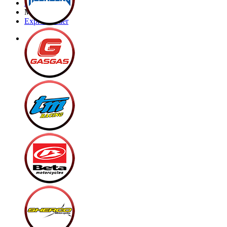
Brands
My Bike
Express order