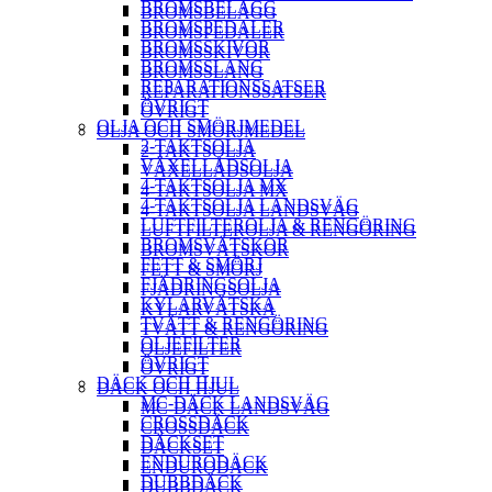
BROMSBELÄGG
BROMSBELÄGG
BROMSPEDALER
BROMSPEDALER
BROMSSKIVOR
BROMSSKIVOR
BROMSSLANG
BROMSSLANG
REPARATIONSSATSER
REPARATIONSSATSER
ÖVRIGT
ÖVRIGT
OLJA OCH SMÖRJMEDEL
OLJA OCH SMÖRJMEDEL
2-TAKTSOLJA
2-TAKTSOLJA
VÄXELLÅDSOLJA
VÄXELLÅDSOLJA
4-TAKTSOLJA MX
4-TAKTSOLJA MX
4-TAKTSOLJA LANDSVÄG
4-TAKTSOLJA LANDSVÄG
LUFTFILTEROLJA & RENGÖRING
LUFTFILTEROLJA & RENGÖRING
BROMSVÄTSKOR
BROMSVÄTSKOR
FETT & SMÖRJ
FETT & SMÖRJ
FJÄDRINGSOLJA
FJÄDRINGSOLJA
KYLARVÄTSKA
KYLARVÄTSKA
TVÄTT & RENGÖRING
TVÄTT & RENGÖRING
OLJEFILTER
OLJEFILTER
ÖVRIGT
ÖVRIGT
DÄCK OCH HJUL
DÄCK OCH HJUL
MC-DÄCK LANDSVÄG
MC-DÄCK LANDSVÄG
CROSSDÄCK
CROSSDÄCK
DÄCKSET
DÄCKSET
ENDURODÄCK
ENDURODÄCK
DUBBDÄCK
DUBBDÄCK