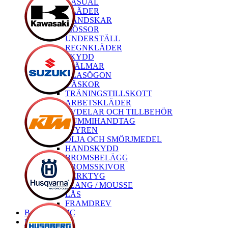
CASUAL
KLÄDER
HANDSKAR
MÖSSOR
UNDERSTÄLL
REGNKLÄDER
SKYDD
HJÄLMAR
GLASÖGON
VÄSKOR
TRÄNINGSTILLSKOTT
ARBETSKLÄDER
RESERVDELAR OCH TILLBEHÖR
GUMMIHANDTAG
STYREN
OLJA OCH SMÖRJMEDEL
HANDSKYDD
BROMSBELÄGG
BROMSSKIVOR
VERKTYG
SLANG / MOUSSE
LÅS
FRAMDREV
Begagnade MC
Nya MC