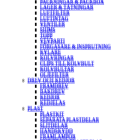
PACKNINGAR & PACKBOX
PACKNINGAR & PACKBOX
LAGER & TÄTNINGAR
LAGER & TÄTNINGAR
LUFTFILTER
LUFTFILTER
LUFTINTAG
LUFTINTAG
VENTILER
VENTILER
SHIMS
SHIMS
TOPP
TOPP
VEVPARTI
VEVPARTI
FÖRGASARE & INSPRUTNING
FÖRGASARE & INSPRUTNING
KYLARE
KYLARE
KOLVRINGAR
KOLVRINGAR
CLIPS TILL KOLVBULT
CLIPS TILL KOLVBULT
KOLVBULTAR
KOLVBULTAR
OLJEFILTER
OLJEFILTER
DREV OCH KEDJOR
DREV OCH KEDJOR
FRAMDREV
FRAMDREV
BAKDREV
BAKDREV
KEDJOR
KEDJOR
KEDJELÅS
KEDJELÅS
PLAST
PLAST
PLASTKIT
PLASTKIT
SEPARATA PLASTDELAR
SEPARATA PLASTDELAR
SLITDELAR
SLITDELAR
HANDSKYDD
HANDSKYDD
FRAMLAMPOR
FRAMLAMPOR