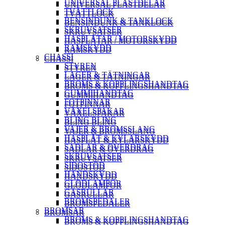
UNIVERSAL PLASTDELAR
UNIVERSAL PLASTDELAR
TVÄTTLOCK
TVÄTTLOCK
BENSINDUNK & TANKLOCK
BENSINDUNK & TANKLOCK
SKRUVSATSER
SKRUVSATSER
HASPLÅTAR / MOTORSKYDD
HASPLÅTAR / MOTORSKYDD
RAMSKYDD
RAMSKYDD
CHASSI
CHASSI
STYREN
STYREN
LAGER & TÄTNINGAR
LAGER & TÄTNINGAR
BROMS & KOPPLINGSHANDTAG
BROMS & KOPPLINGSHANDTAG
GUMMIHANDTAG
GUMMIHANDTAG
FOTPINNAR
FOTPINNAR
VÄXELSPAKAR
VÄXELSPAKAR
BLING BLING
BLING BLING
VAJER & BROMSSLANG
VAJER & BROMSSLANG
HASPLÅT & KYLARSKYDD
HASPLÅT & KYLARSKYDD
SADLAR & ÖVERDRAG
SADLAR & ÖVERDRAG
SKRUVSATSER
SKRUVSATSER
SIDOSTÖD
SIDOSTÖD
HANDSKYDD
HANDSKYDD
GLÖDLAMPOR
GLÖDLAMPOR
GASRULLAR
GASRULLAR
BROMSPEDALER
BROMSPEDALER
BROMSAR
BROMSAR
BROMS & KOPPLINGSHANDTAG
BROMS & KOPPLINGSHANDTAG