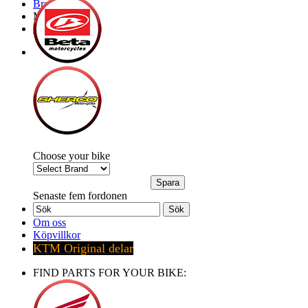
Brands
My Bike
Express order
Choose your bike
Senaste fem fordonen
Sök
Om oss
Köpvillkor
KTM Original delar
FIND PARTS FOR YOUR BIKE: