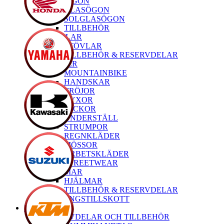
GLASÖGON
GLASÖGON
SOLGLASÖGON
TILLBEHÖR
STÖVLAR
STÖVLAR
TILLBEHÖR & RESERVDELAR
KLÄDER
MOUNTAINBIKE
HANDSKAR
TRÖJOR
BYXOR
JACKOR
UNDERSTÄLL
STRUMPOR
REGNKLÄDER
MÖSSOR
ARBETSKLÄDER
STREETWEAR
HJÄLMAR
HJÄLMAR
TILLBEHÖR & RESERVDELAR
TRÄNINGSTILLSKOTT
MTB
RESERVDELAR OCH TILLBEHÖR