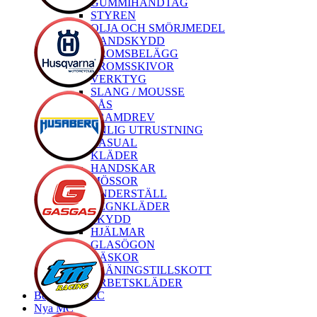
GUMMIHANDTAG
STYREN
OLJA OCH SMÖRJMEDEL
HANDSKYDD
BROMSBELÄGG
BROMSSKIVOR
VERKTYG
SLANG / MOUSSE
LÅS
FRAMDREV
PERSONLIG UTRUSTNING
CASUAL
KLÄDER
HANDSKAR
MÖSSOR
UNDERSTÄLL
REGNKLÄDER
SKYDD
HJÄLMAR
GLASÖGON
VÄSKOR
TRÄNINGSTILLSKOTT
ARBETSKLÄDER
Begagnade MC
Nya MC