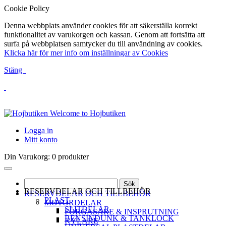
Cookie Policy
Denna webbplats använder cookies för att säkerställa korrekt
funktionalitet av varukorgen och kassan. Genom att fortsätta att
surfa på webbplatsen samtycker du till användning av cookies.
Klicka här för mer info om inställningar av Cookies
Stäng
Welcome to Hojbutiken
Logga in
Mitt konto
Din Varukorg:
0 produkter
Sök
RESERVDELAR OCH TILLBEHÖR
RESERVDELAR OCH TILLBEHÖR
PLAST
MOTORDELAR
SLITDELAR
FÖRGASARE & INSPRUTNING
BENSINDUNK & TANKLOCK
KYLARE