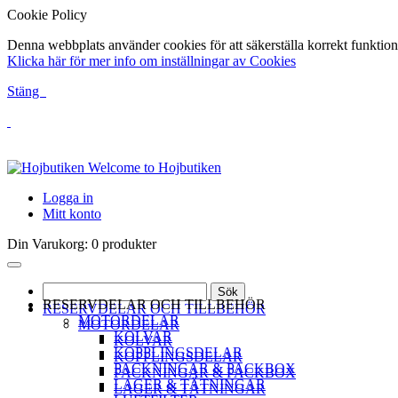
Cookie Policy
Denna webbplats använder cookies för att säkerställa korrekt funktion
Klicka här för mer info om inställningar av Cookies
Stäng
Welcome to Hojbutiken
Logga in
Mitt konto
Din Varukorg:
0 produkter
Sök
RESERVDELAR OCH TILLBEHÖR
RESERVDELAR OCH TILLBEHÖR
MOTORDELAR
MOTORDELAR
KOLVAR
KOLVAR
KOPPLINGSDELAR
KOPPLINGSDELAR
PACKNINGAR & PACKBOX
PACKNINGAR & PACKBOX
LAGER & TÄTNINGAR
LAGER & TÄTNINGAR