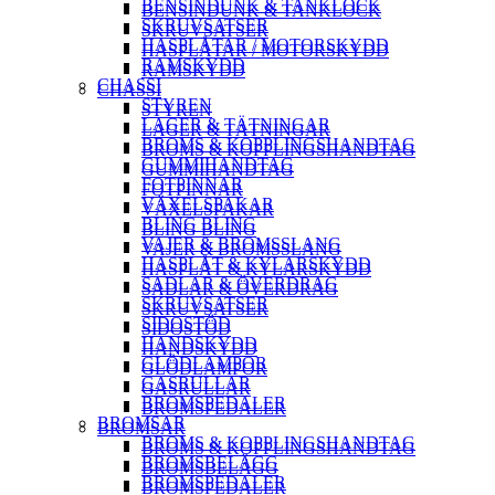
BENSINDUNK & TANKLOCK
BENSINDUNK & TANKLOCK
SKRUVSATSER
SKRUVSATSER
HASPLÅTAR / MOTORSKYDD
HASPLÅTAR / MOTORSKYDD
RAMSKYDD
RAMSKYDD
CHASSI
CHASSI
STYREN
STYREN
LAGER & TÄTNINGAR
LAGER & TÄTNINGAR
BROMS & KOPPLINGSHANDTAG
BROMS & KOPPLINGSHANDTAG
GUMMIHANDTAG
GUMMIHANDTAG
FOTPINNAR
FOTPINNAR
VÄXELSPAKAR
VÄXELSPAKAR
BLING BLING
BLING BLING
VAJER & BROMSSLANG
VAJER & BROMSSLANG
HASPLÅT & KYLARSKYDD
HASPLÅT & KYLARSKYDD
SADLAR & ÖVERDRAG
SADLAR & ÖVERDRAG
SKRUVSATSER
SKRUVSATSER
SIDOSTÖD
SIDOSTÖD
HANDSKYDD
HANDSKYDD
GLÖDLAMPOR
GLÖDLAMPOR
GASRULLAR
GASRULLAR
BROMSPEDALER
BROMSPEDALER
BROMSAR
BROMSAR
BROMS & KOPPLINGSHANDTAG
BROMS & KOPPLINGSHANDTAG
BROMSBELÄGG
BROMSBELÄGG
BROMSPEDALER
BROMSPEDALER