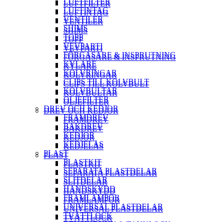
LUFTFILTER
LUFTFILTER
LUFTINTAG
LUFTINTAG
VENTILER
VENTILER
SHIMS
SHIMS
TOPP
TOPP
VEVPARTI
VEVPARTI
FÖRGASARE & INSPRUTNING
FÖRGASARE & INSPRUTNING
KYLARE
KYLARE
KOLVRINGAR
KOLVRINGAR
CLIPS TILL KOLVBULT
CLIPS TILL KOLVBULT
KOLVBULTAR
KOLVBULTAR
OLJEFILTER
OLJEFILTER
DREV OCH KEDJOR
DREV OCH KEDJOR
FRAMDREV
FRAMDREV
BAKDREV
BAKDREV
KEDJOR
KEDJOR
KEDJELÅS
KEDJELÅS
PLAST
PLAST
PLASTKIT
PLASTKIT
SEPARATA PLASTDELAR
SEPARATA PLASTDELAR
SLITDELAR
SLITDELAR
HANDSKYDD
HANDSKYDD
FRAMLAMPOR
FRAMLAMPOR
UNIVERSAL PLASTDELAR
UNIVERSAL PLASTDELAR
TVÄTTLOCK
TVÄTTLOCK