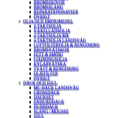
BROMSSKIVOR
BROMSSKIVOR
BROMSSLANG
BROMSSLANG
REPARATIONSSATSER
REPARATIONSSATSER
ÖVRIGT
ÖVRIGT
OLJA OCH SMÖRJMEDEL
OLJA OCH SMÖRJMEDEL
2-TAKTSOLJA
2-TAKTSOLJA
VÄXELLÅDSOLJA
VÄXELLÅDSOLJA
4-TAKTSOLJA MX
4-TAKTSOLJA MX
4-TAKTSOLJA LANDSVÄG
4-TAKTSOLJA LANDSVÄG
LUFTFILTEROLJA & RENGÖRING
LUFTFILTEROLJA & RENGÖRING
BROMSVÄTSKOR
BROMSVÄTSKOR
FETT & SMÖRJ
FETT & SMÖRJ
FJÄDRINGSOLJA
FJÄDRINGSOLJA
KYLARVÄTSKA
KYLARVÄTSKA
TVÄTT & RENGÖRING
TVÄTT & RENGÖRING
OLJEFILTER
OLJEFILTER
ÖVRIGT
ÖVRIGT
DÄCK OCH HJUL
DÄCK OCH HJUL
MC-DÄCK LANDSVÄG
MC-DÄCK LANDSVÄG
CROSSDÄCK
CROSSDÄCK
DÄCKSET
DÄCKSET
ENDURODÄCK
ENDURODÄCK
DUBBDÄCK
DUBBDÄCK
SLANG / MOUSSE
SLANG / MOUSSE
HJUL
HJUL