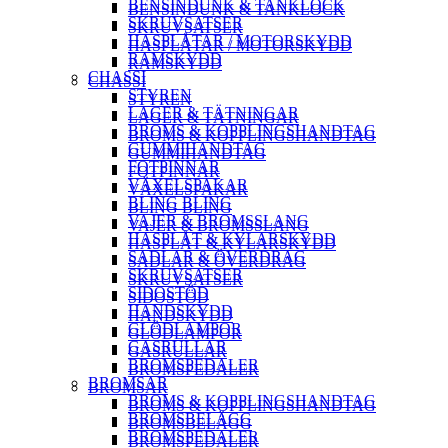
BENSINDUNK & TANKLOCK
BENSINDUNK & TANKLOCK
SKRUVSATSER
SKRUVSATSER
HASPLÅTAR / MOTORSKYDD
HASPLÅTAR / MOTORSKYDD
RAMSKYDD
RAMSKYDD
CHASSI
CHASSI
STYREN
STYREN
LAGER & TÄTNINGAR
LAGER & TÄTNINGAR
BROMS & KOPPLINGSHANDTAG
BROMS & KOPPLINGSHANDTAG
GUMMIHANDTAG
GUMMIHANDTAG
FOTPINNAR
FOTPINNAR
VÄXELSPAKAR
VÄXELSPAKAR
BLING BLING
BLING BLING
VAJER & BROMSSLANG
VAJER & BROMSSLANG
HASPLÅT & KYLARSKYDD
HASPLÅT & KYLARSKYDD
SADLAR & ÖVERDRAG
SADLAR & ÖVERDRAG
SKRUVSATSER
SKRUVSATSER
SIDOSTÖD
SIDOSTÖD
HANDSKYDD
HANDSKYDD
GLÖDLAMPOR
GLÖDLAMPOR
GASRULLAR
GASRULLAR
BROMSPEDALER
BROMSPEDALER
BROMSAR
BROMSAR
BROMS & KOPPLINGSHANDTAG
BROMS & KOPPLINGSHANDTAG
BROMSBELÄGG
BROMSBELÄGG
BROMSPEDALER
BROMSPEDALER