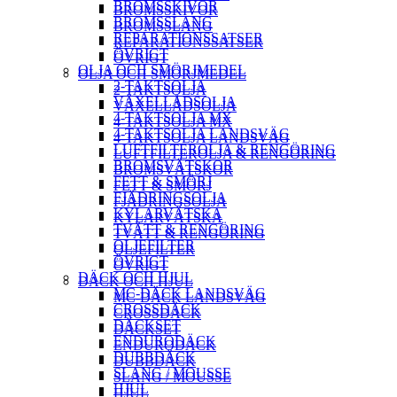
BROMSSKIVOR
BROMSSKIVOR
BROMSSLANG
BROMSSLANG
REPARATIONSSATSER
REPARATIONSSATSER
ÖVRIGT
ÖVRIGT
OLJA OCH SMÖRJMEDEL
OLJA OCH SMÖRJMEDEL
2-TAKTSOLJA
2-TAKTSOLJA
VÄXELLÅDSOLJA
VÄXELLÅDSOLJA
4-TAKTSOLJA MX
4-TAKTSOLJA MX
4-TAKTSOLJA LANDSVÄG
4-TAKTSOLJA LANDSVÄG
LUFTFILTEROLJA & RENGÖRING
LUFTFILTEROLJA & RENGÖRING
BROMSVÄTSKOR
BROMSVÄTSKOR
FETT & SMÖRJ
FETT & SMÖRJ
FJÄDRINGSOLJA
FJÄDRINGSOLJA
KYLARVÄTSKA
KYLARVÄTSKA
TVÄTT & RENGÖRING
TVÄTT & RENGÖRING
OLJEFILTER
OLJEFILTER
ÖVRIGT
ÖVRIGT
DÄCK OCH HJUL
DÄCK OCH HJUL
MC-DÄCK LANDSVÄG
MC-DÄCK LANDSVÄG
CROSSDÄCK
CROSSDÄCK
DÄCKSET
DÄCKSET
ENDURODÄCK
ENDURODÄCK
DUBBDÄCK
DUBBDÄCK
SLANG / MOUSSE
SLANG / MOUSSE
HJUL
HJUL