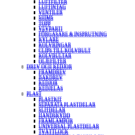
LUFTFILTER
LUFTFILTER
LUFTINTAG
LUFTINTAG
VENTILER
VENTILER
SHIMS
SHIMS
TOPP
TOPP
VEVPARTI
VEVPARTI
FÖRGASARE & INSPRUTNING
FÖRGASARE & INSPRUTNING
KYLARE
KYLARE
KOLVRINGAR
KOLVRINGAR
CLIPS TILL KOLVBULT
CLIPS TILL KOLVBULT
KOLVBULTAR
KOLVBULTAR
OLJEFILTER
OLJEFILTER
DREV OCH KEDJOR
DREV OCH KEDJOR
FRAMDREV
FRAMDREV
BAKDREV
BAKDREV
KEDJOR
KEDJOR
KEDJELÅS
KEDJELÅS
PLAST
PLAST
PLASTKIT
PLASTKIT
SEPARATA PLASTDELAR
SEPARATA PLASTDELAR
SLITDELAR
SLITDELAR
HANDSKYDD
HANDSKYDD
FRAMLAMPOR
FRAMLAMPOR
UNIVERSAL PLASTDELAR
UNIVERSAL PLASTDELAR
TVÄTTLOCK
TVÄTTLOCK