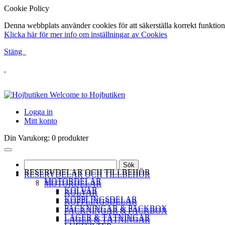
Cookie Policy
Denna webbplats använder cookies för att säkerställa korrekt funktion
Klicka här för mer info om inställningar av Cookies
Stäng
Welcome to Hojbutiken
Logga in
Mitt konto
Din Varukorg:
0 produkter
Sök
RESERVDELAR OCH TILLBEHÖR
RESERVDELAR OCH TILLBEHÖR
MOTORDELAR
MOTORDELAR
KOLVAR
KOLVAR
KOPPLINGSDELAR
KOPPLINGSDELAR
PACKNINGAR & PACKBOX
PACKNINGAR & PACKBOX
LAGER & TÄTNINGAR
LAGER & TÄTNINGAR