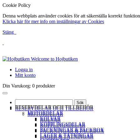
Cookie Policy
Denna webbplats använder cookies för att säkerställa korrekt funktion
Klicka här för mer info om inställningar av Cookies
Stäng
Welcome to Hojbutiken
Logga in
Mitt konto
Din Varukorg:
0 produkter
Sök
RESERVDELAR OCH TILLBEHÖR
RESERVDELAR OCH TILLBEHÖR
MOTORDELAR
MOTORDELAR
KOLVAR
KOLVAR
KOPPLINGSDELAR
KOPPLINGSDELAR
PACKNINGAR & PACKBOX
PACKNINGAR & PACKBOX
LAGER & TÄTNINGAR
LAGER & TÄTNINGAR