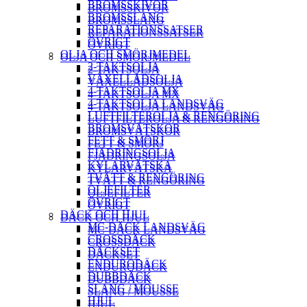
BROMSSKIVOR
BROMSSKIVOR
BROMSSLANG
BROMSSLANG
REPARATIONSSATSER
REPARATIONSSATSER
ÖVRIGT
ÖVRIGT
OLJA OCH SMÖRJMEDEL
OLJA OCH SMÖRJMEDEL
2-TAKTSOLJA
2-TAKTSOLJA
VÄXELLÅDSOLJA
VÄXELLÅDSOLJA
4-TAKTSOLJA MX
4-TAKTSOLJA MX
4-TAKTSOLJA LANDSVÄG
4-TAKTSOLJA LANDSVÄG
LUFTFILTEROLJA & RENGÖRING
LUFTFILTEROLJA & RENGÖRING
BROMSVÄTSKOR
BROMSVÄTSKOR
FETT & SMÖRJ
FETT & SMÖRJ
FJÄDRINGSOLJA
FJÄDRINGSOLJA
KYLARVÄTSKA
KYLARVÄTSKA
TVÄTT & RENGÖRING
TVÄTT & RENGÖRING
OLJEFILTER
OLJEFILTER
ÖVRIGT
ÖVRIGT
DÄCK OCH HJUL
DÄCK OCH HJUL
MC-DÄCK LANDSVÄG
MC-DÄCK LANDSVÄG
CROSSDÄCK
CROSSDÄCK
DÄCKSET
DÄCKSET
ENDURODÄCK
ENDURODÄCK
DUBBDÄCK
DUBBDÄCK
SLANG / MOUSSE
SLANG / MOUSSE
HJUL
HJUL