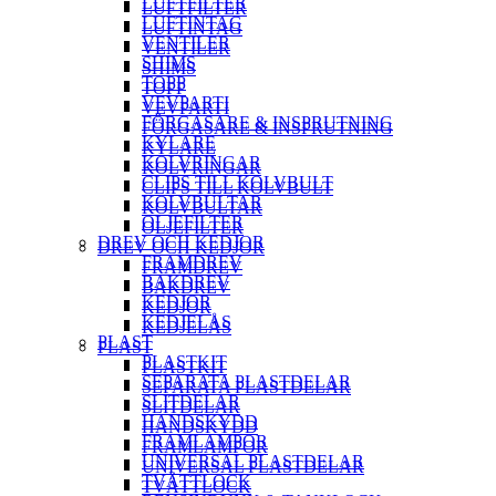
LUFTFILTER
LUFTFILTER
LUFTINTAG
LUFTINTAG
VENTILER
VENTILER
SHIMS
SHIMS
TOPP
TOPP
VEVPARTI
VEVPARTI
FÖRGASARE & INSPRUTNING
FÖRGASARE & INSPRUTNING
KYLARE
KYLARE
KOLVRINGAR
KOLVRINGAR
CLIPS TILL KOLVBULT
CLIPS TILL KOLVBULT
KOLVBULTAR
KOLVBULTAR
OLJEFILTER
OLJEFILTER
DREV OCH KEDJOR
DREV OCH KEDJOR
FRAMDREV
FRAMDREV
BAKDREV
BAKDREV
KEDJOR
KEDJOR
KEDJELÅS
KEDJELÅS
PLAST
PLAST
PLASTKIT
PLASTKIT
SEPARATA PLASTDELAR
SEPARATA PLASTDELAR
SLITDELAR
SLITDELAR
HANDSKYDD
HANDSKYDD
FRAMLAMPOR
FRAMLAMPOR
UNIVERSAL PLASTDELAR
UNIVERSAL PLASTDELAR
TVÄTTLOCK
TVÄTTLOCK