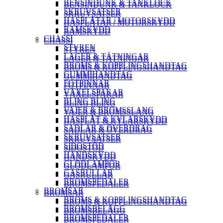
BENSINDUNK & TANKLOCK
BENSINDUNK & TANKLOCK
SKRUVSATSER
SKRUVSATSER
HASPLÅTAR / MOTORSKYDD
HASPLÅTAR / MOTORSKYDD
RAMSKYDD
RAMSKYDD
CHASSI
CHASSI
STYREN
STYREN
LAGER & TÄTNINGAR
LAGER & TÄTNINGAR
BROMS & KOPPLINGSHANDTAG
BROMS & KOPPLINGSHANDTAG
GUMMIHANDTAG
GUMMIHANDTAG
FOTPINNAR
FOTPINNAR
VÄXELSPAKAR
VÄXELSPAKAR
BLING BLING
BLING BLING
VAJER & BROMSSLANG
VAJER & BROMSSLANG
HASPLÅT & KYLARSKYDD
HASPLÅT & KYLARSKYDD
SADLAR & ÖVERDRAG
SADLAR & ÖVERDRAG
SKRUVSATSER
SKRUVSATSER
SIDOSTÖD
SIDOSTÖD
HANDSKYDD
HANDSKYDD
GLÖDLAMPOR
GLÖDLAMPOR
GASRULLAR
GASRULLAR
BROMSPEDALER
BROMSPEDALER
BROMSAR
BROMSAR
BROMS & KOPPLINGSHANDTAG
BROMS & KOPPLINGSHANDTAG
BROMSBELÄGG
BROMSBELÄGG
BROMSPEDALER
BROMSPEDALER