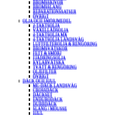
BROMSSKIVOR
BROMSSKIVOR
BROMSSLANG
BROMSSLANG
REPARATIONSSATSER
REPARATIONSSATSER
ÖVRIGT
ÖVRIGT
OLJA OCH SMÖRJMEDEL
OLJA OCH SMÖRJMEDEL
2-TAKTSOLJA
2-TAKTSOLJA
VÄXELLÅDSOLJA
VÄXELLÅDSOLJA
4-TAKTSOLJA MX
4-TAKTSOLJA MX
4-TAKTSOLJA LANDSVÄG
4-TAKTSOLJA LANDSVÄG
LUFTFILTEROLJA & RENGÖRING
LUFTFILTEROLJA & RENGÖRING
BROMSVÄTSKOR
BROMSVÄTSKOR
FETT & SMÖRJ
FETT & SMÖRJ
FJÄDRINGSOLJA
FJÄDRINGSOLJA
KYLARVÄTSKA
KYLARVÄTSKA
TVÄTT & RENGÖRING
TVÄTT & RENGÖRING
OLJEFILTER
OLJEFILTER
ÖVRIGT
ÖVRIGT
DÄCK OCH HJUL
DÄCK OCH HJUL
MC-DÄCK LANDSVÄG
MC-DÄCK LANDSVÄG
CROSSDÄCK
CROSSDÄCK
DÄCKSET
DÄCKSET
ENDURODÄCK
ENDURODÄCK
DUBBDÄCK
DUBBDÄCK
SLANG / MOUSSE
SLANG / MOUSSE
HJUL
HJUL