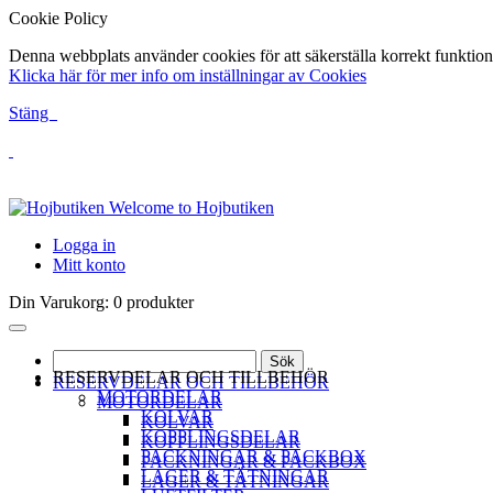
Cookie Policy
Denna webbplats använder cookies för att säkerställa korrekt funktion
Klicka här för mer info om inställningar av Cookies
Stäng
Welcome to Hojbutiken
Logga in
Mitt konto
Din Varukorg:
0 produkter
Sök
RESERVDELAR OCH TILLBEHÖR
RESERVDELAR OCH TILLBEHÖR
MOTORDELAR
MOTORDELAR
KOLVAR
KOLVAR
KOPPLINGSDELAR
KOPPLINGSDELAR
PACKNINGAR & PACKBOX
PACKNINGAR & PACKBOX
LAGER & TÄTNINGAR
LAGER & TÄTNINGAR