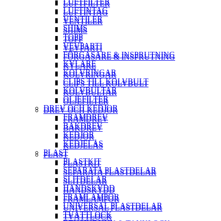
LUFTFILTER
LUFTFILTER
LUFTINTAG
LUFTINTAG
VENTILER
VENTILER
SHIMS
SHIMS
TOPP
TOPP
VEVPARTI
VEVPARTI
FÖRGASARE & INSPRUTNING
FÖRGASARE & INSPRUTNING
KYLARE
KYLARE
KOLVRINGAR
KOLVRINGAR
CLIPS TILL KOLVBULT
CLIPS TILL KOLVBULT
KOLVBULTAR
KOLVBULTAR
OLJEFILTER
OLJEFILTER
DREV OCH KEDJOR
DREV OCH KEDJOR
FRAMDREV
FRAMDREV
BAKDREV
BAKDREV
KEDJOR
KEDJOR
KEDJELÅS
KEDJELÅS
PLAST
PLAST
PLASTKIT
PLASTKIT
SEPARATA PLASTDELAR
SEPARATA PLASTDELAR
SLITDELAR
SLITDELAR
HANDSKYDD
HANDSKYDD
FRAMLAMPOR
FRAMLAMPOR
UNIVERSAL PLASTDELAR
UNIVERSAL PLASTDELAR
TVÄTTLOCK
TVÄTTLOCK