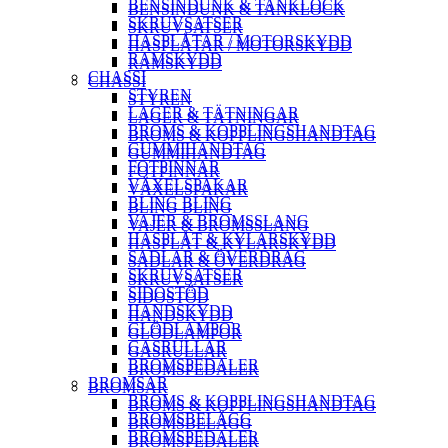
BENSINDUNK & TANKLOCK
BENSINDUNK & TANKLOCK
SKRUVSATSER
SKRUVSATSER
HASPLÅTAR / MOTORSKYDD
HASPLÅTAR / MOTORSKYDD
RAMSKYDD
RAMSKYDD
CHASSI
CHASSI
STYREN
STYREN
LAGER & TÄTNINGAR
LAGER & TÄTNINGAR
BROMS & KOPPLINGSHANDTAG
BROMS & KOPPLINGSHANDTAG
GUMMIHANDTAG
GUMMIHANDTAG
FOTPINNAR
FOTPINNAR
VÄXELSPAKAR
VÄXELSPAKAR
BLING BLING
BLING BLING
VAJER & BROMSSLANG
VAJER & BROMSSLANG
HASPLÅT & KYLARSKYDD
HASPLÅT & KYLARSKYDD
SADLAR & ÖVERDRAG
SADLAR & ÖVERDRAG
SKRUVSATSER
SKRUVSATSER
SIDOSTÖD
SIDOSTÖD
HANDSKYDD
HANDSKYDD
GLÖDLAMPOR
GLÖDLAMPOR
GASRULLAR
GASRULLAR
BROMSPEDALER
BROMSPEDALER
BROMSAR
BROMSAR
BROMS & KOPPLINGSHANDTAG
BROMS & KOPPLINGSHANDTAG
BROMSBELÄGG
BROMSBELÄGG
BROMSPEDALER
BROMSPEDALER