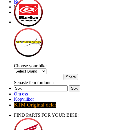
Brands
My Bike
Express order
Choose your bike
Senaste fem fordonen
Sök
Om oss
Köpvillkor
KTM Original delar
FIND PARTS FOR YOUR BIKE: