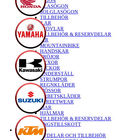
GLASÖGON
GLASÖGON
SOLGLASÖGON
TILLBEHÖR
STÖVLAR
STÖVLAR
TILLBEHÖR & RESERVDELAR
KLÄDER
MOUNTAINBIKE
HANDSKAR
TRÖJOR
BYXOR
JACKOR
UNDERSTÄLL
STRUMPOR
REGNKLÄDER
MÖSSOR
ARBETSKLÄDER
STREETWEAR
HJÄLMAR
HJÄLMAR
TILLBEHÖR & RESERVDELAR
TRÄNINGSTILLSKOTT
MTB
RESERVDELAR OCH TILLBEHÖR