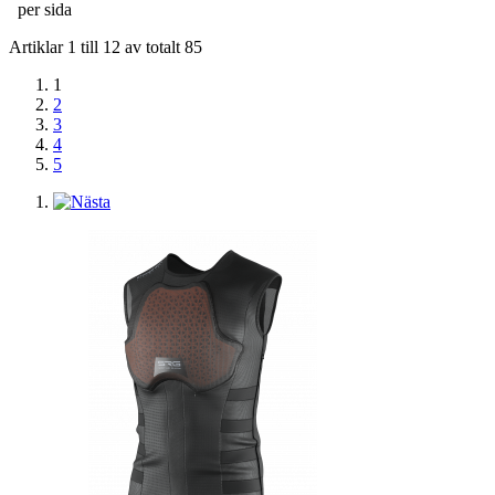
per sida
Artiklar 1 till 12 av totalt 85
1
2
3
4
5