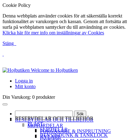
Cookie Policy
Denna webbplats använder cookies för att säkerställa korrekt
funktionalitet av varukorgen och kassan. Genom att fortsätta att
surfa på webbplatsen samtycker du till användning av cookies.
Klicka här för mer info om inställningar av Cookies
Stäng
Welcome to Hojbutiken
Logga in
Mitt konto
Din Varukorg:
0 produkter
Sök
RESERVDELAR OCH TILLBEHÖR
RESERVDELAR OCH TILLBEHÖR
PLAST
MOTORDELAR
SLITDELAR
FÖRGASARE & INSPRUTNING
BENSINDUNK & TANKLOCK
KYLARE