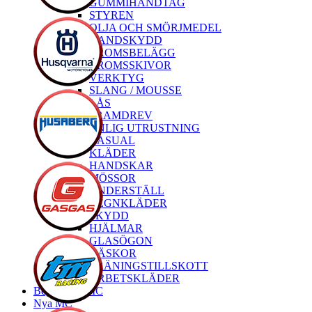
GUMMIHANDTAG
STYREN
OLJA OCH SMÖRJMEDEL
HANDSKYDD
BROMSBELÄGG
BROMSSKIVOR
VERKTYG
SLANG / MOUSSE
LÅS
FRAMDREV
PERSONLIG UTRUSTNING
CASUAL
KLÄDER
HANDSKAR
MÖSSOR
UNDERSTÄLL
REGNKLÄDER
SKYDD
HJÄLMAR
GLASÖGON
VÄSKOR
TRÄNINGSTILLSKOTT
ARBETSKLÄDER
Begagnade MC
Nya MC