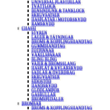
UNIVERSAL PLASTDELAR
UNIVERSAL PLASTDELAR
TVÄTTLOCK
TVÄTTLOCK
BENSINDUNK & TANKLOCK
BENSINDUNK & TANKLOCK
SKRUVSATSER
SKRUVSATSER
HASPLÅTAR / MOTORSKYDD
HASPLÅTAR / MOTORSKYDD
RAMSKYDD
RAMSKYDD
CHASSI
CHASSI
STYREN
STYREN
LAGER & TÄTNINGAR
LAGER & TÄTNINGAR
BROMS & KOPPLINGSHANDTAG
BROMS & KOPPLINGSHANDTAG
GUMMIHANDTAG
GUMMIHANDTAG
FOTPINNAR
FOTPINNAR
VÄXELSPAKAR
VÄXELSPAKAR
BLING BLING
BLING BLING
VAJER & BROMSSLANG
VAJER & BROMSSLANG
HASPLÅT & KYLARSKYDD
HASPLÅT & KYLARSKYDD
SADLAR & ÖVERDRAG
SADLAR & ÖVERDRAG
SKRUVSATSER
SKRUVSATSER
SIDOSTÖD
SIDOSTÖD
HANDSKYDD
HANDSKYDD
GLÖDLAMPOR
GLÖDLAMPOR
GASRULLAR
GASRULLAR
BROMSPEDALER
BROMSPEDALER
BROMSAR
BROMSAR
BROMS & KOPPLINGSHANDTAG
BROMS & KOPPLINGSHANDTAG