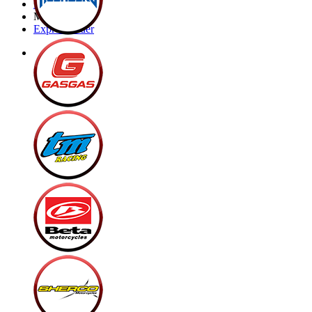
Brands
My Bike
Express order