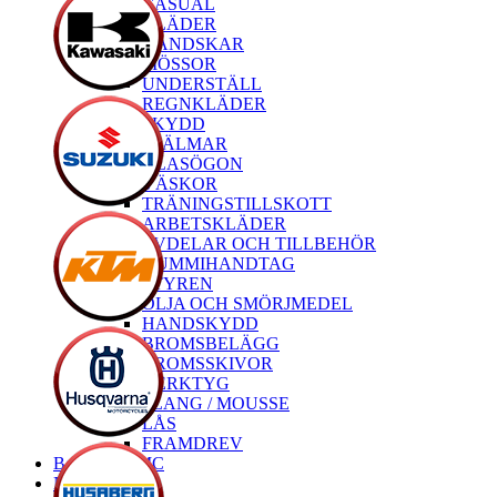
CASUAL
KLÄDER
HANDSKAR
MÖSSOR
UNDERSTÄLL
REGNKLÄDER
SKYDD
HJÄLMAR
GLASÖGON
VÄSKOR
TRÄNINGSTILLSKOTT
ARBETSKLÄDER
RESERVDELAR OCH TILLBEHÖR
GUMMIHANDTAG
STYREN
OLJA OCH SMÖRJMEDEL
HANDSKYDD
BROMSBELÄGG
BROMSSKIVOR
VERKTYG
SLANG / MOUSSE
LÅS
FRAMDREV
Begagnade MC
Nya MC