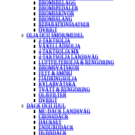
BROMSBELÄGG
BROMSBELÄGG
BROMSPEDALER
BROMSPEDALER
BROMSSKIVOR
BROMSSKIVOR
BROMSSLANG
BROMSSLANG
REPARATIONSSATSER
REPARATIONSSATSER
ÖVRIGT
ÖVRIGT
OLJA OCH SMÖRJMEDEL
OLJA OCH SMÖRJMEDEL
2-TAKTSOLJA
2-TAKTSOLJA
VÄXELLÅDSOLJA
VÄXELLÅDSOLJA
4-TAKTSOLJA MX
4-TAKTSOLJA MX
4-TAKTSOLJA LANDSVÄG
4-TAKTSOLJA LANDSVÄG
LUFTFILTEROLJA & RENGÖRING
LUFTFILTEROLJA & RENGÖRING
BROMSVÄTSKOR
BROMSVÄTSKOR
FETT & SMÖRJ
FETT & SMÖRJ
FJÄDRINGSOLJA
FJÄDRINGSOLJA
KYLARVÄTSKA
KYLARVÄTSKA
TVÄTT & RENGÖRING
TVÄTT & RENGÖRING
OLJEFILTER
OLJEFILTER
ÖVRIGT
ÖVRIGT
DÄCK OCH HJUL
DÄCK OCH HJUL
MC-DÄCK LANDSVÄG
MC-DÄCK LANDSVÄG
CROSSDÄCK
CROSSDÄCK
DÄCKSET
DÄCKSET
ENDURODÄCK
ENDURODÄCK
DUBBDÄCK
DUBBDÄCK