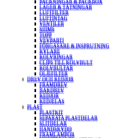
PACKNINGAR & PACKBOX
PACKNINGAR & PACKBOX
LAGER & TÄTNINGAR
LAGER & TÄTNINGAR
LUFTFILTER
LUFTFILTER
LUFTINTAG
LUFTINTAG
VENTILER
VENTILER
SHIMS
SHIMS
TOPP
TOPP
VEVPARTI
VEVPARTI
FÖRGASARE & INSPRUTNING
FÖRGASARE & INSPRUTNING
KYLARE
KYLARE
KOLVRINGAR
KOLVRINGAR
CLIPS TILL KOLVBULT
CLIPS TILL KOLVBULT
KOLVBULTAR
KOLVBULTAR
OLJEFILTER
OLJEFILTER
DREV OCH KEDJOR
DREV OCH KEDJOR
FRAMDREV
FRAMDREV
BAKDREV
BAKDREV
KEDJOR
KEDJOR
KEDJELÅS
KEDJELÅS
PLAST
PLAST
PLASTKIT
PLASTKIT
SEPARATA PLASTDELAR
SEPARATA PLASTDELAR
SLITDELAR
SLITDELAR
HANDSKYDD
HANDSKYDD
FRAMLAMPOR
FRAMLAMPOR