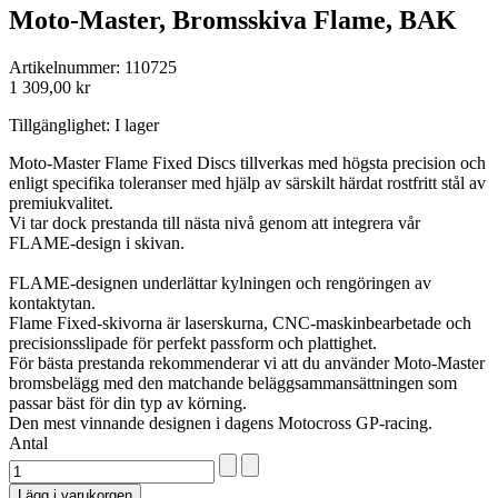
Moto-Master, Bromsskiva Flame, BAK
Artikelnummer: 110725
1 309,00 kr
Tillgänglighet:
I lager
Moto-Master Flame Fixed Discs tillverkas med högsta precision och
enligt specifika toleranser med hjälp av särskilt härdat rostfritt stål av
premiukvalitet.
Vi tar dock prestanda till nästa nivå genom att integrera vår
FLAME-design i skivan.
FLAME-designen underlättar kylningen och rengöringen av
kontaktytan.
Flame Fixed-skivorna är laserskurna, CNC-maskinbearbetade och
precisionsslipade för perfekt passform och plattighet.
För bästa prestanda rekommenderar vi att du använder Moto-Master
bromsbelägg med den matchande beläggsammansättningen som
passar bäst för din typ av körning.
Den mest vinnande designen i dagens Motocross GP-racing.
Antal
Lägg i varukorgen