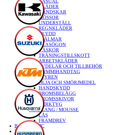
CASUAL
KLÄDER
HANDSKAR
MÖSSOR
UNDERSTÄLL
REGNKLÄDER
SKYDD
HJÄLMAR
GLASÖGON
VÄSKOR
TRÄNINGSTILLSKOTT
ARBETSKLÄDER
RESERVDELAR OCH TILLBEHÖR
GUMMIHANDTAG
STYREN
OLJA OCH SMÖRJMEDEL
HANDSKYDD
BROMSBELÄGG
BROMSSKIVOR
VERKTYG
SLANG / MOUSSE
LÅS
FRAMDREV
Begagnade MC
Nya MC