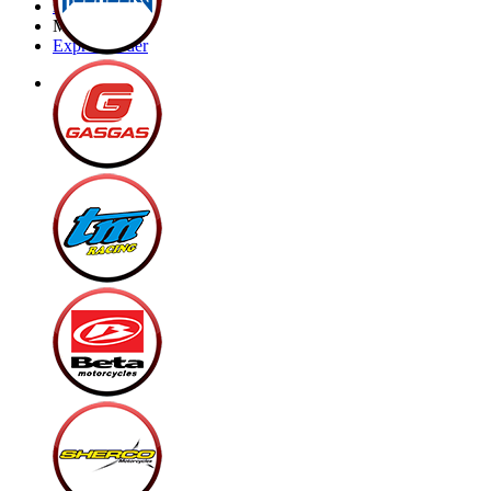
Brands
My Bike
Express order