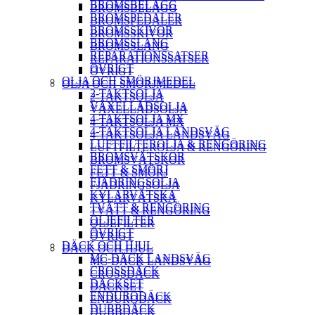
BROMSBELÄGG
BROMSBELÄGG
BROMSPEDALER
BROMSPEDALER
BROMSSKIVOR
BROMSSKIVOR
BROMSSLANG
BROMSSLANG
REPARATIONSSATSER
REPARATIONSSATSER
ÖVRIGT
ÖVRIGT
OLJA OCH SMÖRJMEDEL
OLJA OCH SMÖRJMEDEL
2-TAKTSOLJA
2-TAKTSOLJA
VÄXELLÅDSOLJA
VÄXELLÅDSOLJA
4-TAKTSOLJA MX
4-TAKTSOLJA MX
4-TAKTSOLJA LANDSVÄG
4-TAKTSOLJA LANDSVÄG
LUFTFILTEROLJA & RENGÖRING
LUFTFILTEROLJA & RENGÖRING
BROMSVÄTSKOR
BROMSVÄTSKOR
FETT & SMÖRJ
FETT & SMÖRJ
FJÄDRINGSOLJA
FJÄDRINGSOLJA
KYLARVÄTSKA
KYLARVÄTSKA
TVÄTT & RENGÖRING
TVÄTT & RENGÖRING
OLJEFILTER
OLJEFILTER
ÖVRIGT
ÖVRIGT
DÄCK OCH HJUL
DÄCK OCH HJUL
MC-DÄCK LANDSVÄG
MC-DÄCK LANDSVÄG
CROSSDÄCK
CROSSDÄCK
DÄCKSET
DÄCKSET
ENDURODÄCK
ENDURODÄCK
DUBBDÄCK
DUBBDÄCK