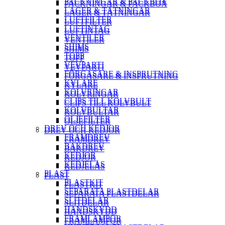
PACKNINGAR & PACKBOX
PACKNINGAR & PACKBOX
LAGER & TÄTNINGAR
LAGER & TÄTNINGAR
LUFTFILTER
LUFTFILTER
LUFTINTAG
LUFTINTAG
VENTILER
VENTILER
SHIMS
SHIMS
TOPP
TOPP
VEVPARTI
VEVPARTI
FÖRGASARE & INSPRUTNING
FÖRGASARE & INSPRUTNING
KYLARE
KYLARE
KOLVRINGAR
KOLVRINGAR
CLIPS TILL KOLVBULT
CLIPS TILL KOLVBULT
KOLVBULTAR
KOLVBULTAR
OLJEFILTER
OLJEFILTER
DREV OCH KEDJOR
DREV OCH KEDJOR
FRAMDREV
FRAMDREV
BAKDREV
BAKDREV
KEDJOR
KEDJOR
KEDJELÅS
KEDJELÅS
PLAST
PLAST
PLASTKIT
PLASTKIT
SEPARATA PLASTDELAR
SEPARATA PLASTDELAR
SLITDELAR
SLITDELAR
HANDSKYDD
HANDSKYDD
FRAMLAMPOR
FRAMLAMPOR