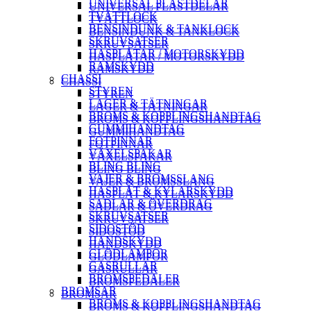
UNIVERSAL PLASTDELAR
UNIVERSAL PLASTDELAR
TVÄTTLOCK
TVÄTTLOCK
BENSINDUNK & TANKLOCK
BENSINDUNK & TANKLOCK
SKRUVSATSER
SKRUVSATSER
HASPLÅTAR / MOTORSKYDD
HASPLÅTAR / MOTORSKYDD
RAMSKYDD
RAMSKYDD
CHASSI
CHASSI
STYREN
STYREN
LAGER & TÄTNINGAR
LAGER & TÄTNINGAR
BROMS & KOPPLINGSHANDTAG
BROMS & KOPPLINGSHANDTAG
GUMMIHANDTAG
GUMMIHANDTAG
FOTPINNAR
FOTPINNAR
VÄXELSPAKAR
VÄXELSPAKAR
BLING BLING
BLING BLING
VAJER & BROMSSLANG
VAJER & BROMSSLANG
HASPLÅT & KYLARSKYDD
HASPLÅT & KYLARSKYDD
SADLAR & ÖVERDRAG
SADLAR & ÖVERDRAG
SKRUVSATSER
SKRUVSATSER
SIDOSTÖD
SIDOSTÖD
HANDSKYDD
HANDSKYDD
GLÖDLAMPOR
GLÖDLAMPOR
GASRULLAR
GASRULLAR
BROMSPEDALER
BROMSPEDALER
BROMSAR
BROMSAR
BROMS & KOPPLINGSHANDTAG
BROMS & KOPPLINGSHANDTAG