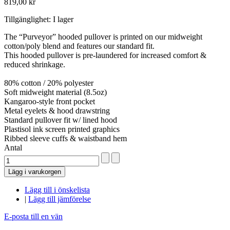
819,00 kr
Tillgänglighet:
I lager
The “Purveyor” hooded pullover is printed on our midweight
cotton/poly blend and features our standard fit.
This hooded pullover is pre-laundered for increased comfort &
reduced shrinkage.
80% cotton / 20% polyester
Soft midweight material (8.5oz)
Kangaroo-style front pocket
Metal eyelets & hood drawstring
Standard pullover fit w/ lined hood
Plastisol ink screen printed graphics
Ribbed sleeve cuffs & waistband hem
Antal
Lägg i varukorgen
Lägg till i önskelista
|
Lägg till jämförelse
E-posta till en vän