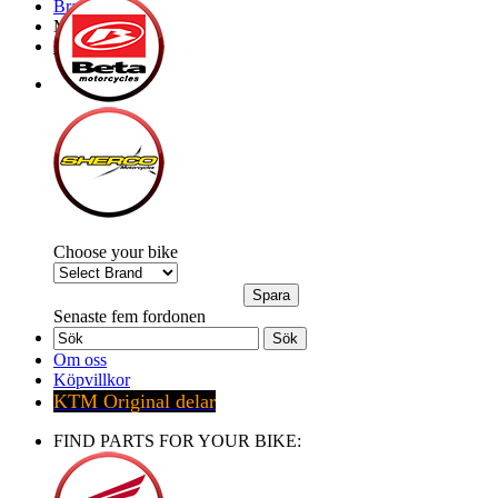
Brands
My Bike
Express order
Choose your bike
Senaste fem fordonen
Sök
Om oss
Köpvillkor
KTM Original delar
FIND PARTS FOR YOUR BIKE: