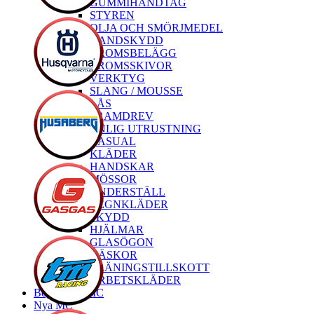
GUMMIHANDTAG
STYREN
OLJA OCH SMÖRJMEDEL
HANDSKYDD
BROMSBELÄGG
BROMSSKIVOR
VERKTYG
SLANG / MOUSSE
LÅS
FRAMDREV
PERSONLIG UTRUSTNING
CASUAL
KLÄDER
HANDSKAR
MÖSSOR
UNDERSTÄLL
REGNKLÄDER
SKYDD
HJÄLMAR
GLASÖGON
VÄSKOR
TRÄNINGSTILLSKOTT
ARBETSKLÄDER
Begagnade MC
Nya MC