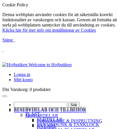
Cookie Policy
Denna webbplats använder cookies för att säkerställa korrekt
funktionalitet av varukorgen och kassan. Genom att fortsätta att
surfa på webbplatsen samtycker du till användning av cookies.
Klicka här för mer info om inställningar av Cookies
Stäng
Welcome to Hojbutiken
Logga in
Mitt konto
Din Varukorg:
0 produkter
Sök
RESERVDELAR OCH TILLBEHÖR
RESERVDELAR OCH TILLBEHÖR
PLAST
MOTORDELAR
SLITDELAR
FÖRGASARE & INSPRUTNING
BENSINDUNK & TANKLOCK
KYLARE