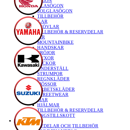
GLASÖGON
GLASÖGON
SOLGLASÖGON
TILLBEHÖR
STÖVLAR
STÖVLAR
TILLBEHÖR & RESERVDELAR
KLÄDER
MOUNTAINBIKE
HANDSKAR
TRÖJOR
BYXOR
JACKOR
UNDERSTÄLL
STRUMPOR
REGNKLÄDER
MÖSSOR
ARBETSKLÄDER
STREETWEAR
HJÄLMAR
HJÄLMAR
TILLBEHÖR & RESERVDELAR
TRÄNINGSTILLSKOTT
MTB
RESERVDELAR OCH TILLBEHÖR