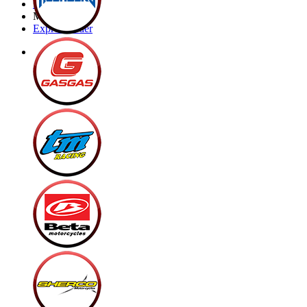
Brands
My Bike
Express order