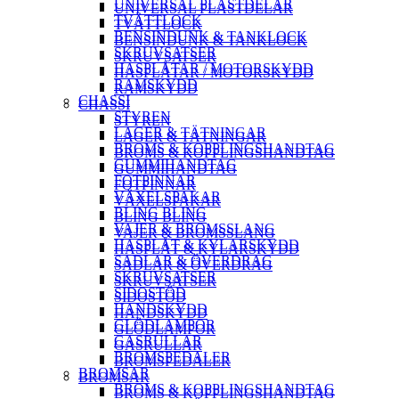
UNIVERSAL PLASTDELAR
UNIVERSAL PLASTDELAR
TVÄTTLOCK
TVÄTTLOCK
BENSINDUNK & TANKLOCK
BENSINDUNK & TANKLOCK
SKRUVSATSER
SKRUVSATSER
HASPLÅTAR / MOTORSKYDD
HASPLÅTAR / MOTORSKYDD
RAMSKYDD
RAMSKYDD
CHASSI
CHASSI
STYREN
STYREN
LAGER & TÄTNINGAR
LAGER & TÄTNINGAR
BROMS & KOPPLINGSHANDTAG
BROMS & KOPPLINGSHANDTAG
GUMMIHANDTAG
GUMMIHANDTAG
FOTPINNAR
FOTPINNAR
VÄXELSPAKAR
VÄXELSPAKAR
BLING BLING
BLING BLING
VAJER & BROMSSLANG
VAJER & BROMSSLANG
HASPLÅT & KYLARSKYDD
HASPLÅT & KYLARSKYDD
SADLAR & ÖVERDRAG
SADLAR & ÖVERDRAG
SKRUVSATSER
SKRUVSATSER
SIDOSTÖD
SIDOSTÖD
HANDSKYDD
HANDSKYDD
GLÖDLAMPOR
GLÖDLAMPOR
GASRULLAR
GASRULLAR
BROMSPEDALER
BROMSPEDALER
BROMSAR
BROMSAR
BROMS & KOPPLINGSHANDTAG
BROMS & KOPPLINGSHANDTAG