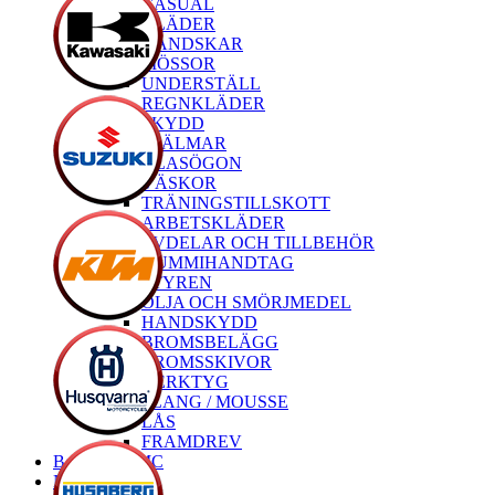
CASUAL
KLÄDER
HANDSKAR
MÖSSOR
UNDERSTÄLL
REGNKLÄDER
SKYDD
HJÄLMAR
GLASÖGON
VÄSKOR
TRÄNINGSTILLSKOTT
ARBETSKLÄDER
RESERVDELAR OCH TILLBEHÖR
GUMMIHANDTAG
STYREN
OLJA OCH SMÖRJMEDEL
HANDSKYDD
BROMSBELÄGG
BROMSSKIVOR
VERKTYG
SLANG / MOUSSE
LÅS
FRAMDREV
Begagnade MC
Nya MC