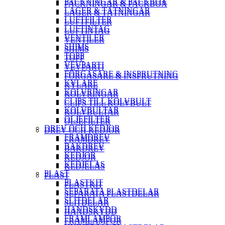
PACKNINGAR & PACKBOX
PACKNINGAR & PACKBOX
LAGER & TÄTNINGAR
LAGER & TÄTNINGAR
LUFTFILTER
LUFTFILTER
LUFTINTAG
LUFTINTAG
VENTILER
VENTILER
SHIMS
SHIMS
TOPP
TOPP
VEVPARTI
VEVPARTI
FÖRGASARE & INSPRUTNING
FÖRGASARE & INSPRUTNING
KYLARE
KYLARE
KOLVRINGAR
KOLVRINGAR
CLIPS TILL KOLVBULT
CLIPS TILL KOLVBULT
KOLVBULTAR
KOLVBULTAR
OLJEFILTER
OLJEFILTER
DREV OCH KEDJOR
DREV OCH KEDJOR
FRAMDREV
FRAMDREV
BAKDREV
BAKDREV
KEDJOR
KEDJOR
KEDJELÅS
KEDJELÅS
PLAST
PLAST
PLASTKIT
PLASTKIT
SEPARATA PLASTDELAR
SEPARATA PLASTDELAR
SLITDELAR
SLITDELAR
HANDSKYDD
HANDSKYDD
FRAMLAMPOR
FRAMLAMPOR