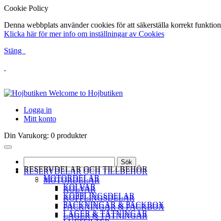
Cookie Policy
Denna webbplats använder cookies för att säkerställa korrekt funktion
Klicka här för mer info om inställningar av Cookies
Stäng
Welcome to Hojbutiken
Logga in
Mitt konto
Din Varukorg:
0 produkter
Sök
RESERVDELAR OCH TILLBEHÖR
RESERVDELAR OCH TILLBEHÖR
MOTORDELAR
MOTORDELAR
KOLVAR
KOLVAR
KOPPLINGSDELAR
KOPPLINGSDELAR
PACKNINGAR & PACKBOX
PACKNINGAR & PACKBOX
LAGER & TÄTNINGAR
LAGER & TÄTNINGAR