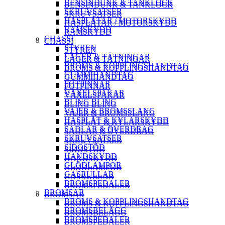
BENSINDUNK & TANKLOCK
BENSINDUNK & TANKLOCK
SKRUVSATSER
SKRUVSATSER
HASPLÅTAR / MOTORSKYDD
HASPLÅTAR / MOTORSKYDD
RAMSKYDD
RAMSKYDD
CHASSI
CHASSI
STYREN
STYREN
LAGER & TÄTNINGAR
LAGER & TÄTNINGAR
BROMS & KOPPLINGSHANDTAG
BROMS & KOPPLINGSHANDTAG
GUMMIHANDTAG
GUMMIHANDTAG
FOTPINNAR
FOTPINNAR
VÄXELSPAKAR
VÄXELSPAKAR
BLING BLING
BLING BLING
VAJER & BROMSSLANG
VAJER & BROMSSLANG
HASPLÅT & KYLARSKYDD
HASPLÅT & KYLARSKYDD
SADLAR & ÖVERDRAG
SADLAR & ÖVERDRAG
SKRUVSATSER
SKRUVSATSER
SIDOSTÖD
SIDOSTÖD
HANDSKYDD
HANDSKYDD
GLÖDLAMPOR
GLÖDLAMPOR
GASRULLAR
GASRULLAR
BROMSPEDALER
BROMSPEDALER
BROMSAR
BROMSAR
BROMS & KOPPLINGSHANDTAG
BROMS & KOPPLINGSHANDTAG
BROMSBELÄGG
BROMSBELÄGG
BROMSPEDALER
BROMSPEDALER