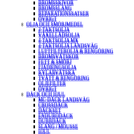
BROMSSKIVOR
BROMSSKIVOR
BROMSSLANG
BROMSSLANG
REPARATIONSSATSER
REPARATIONSSATSER
ÖVRIGT
ÖVRIGT
OLJA OCH SMÖRJMEDEL
OLJA OCH SMÖRJMEDEL
2-TAKTSOLJA
2-TAKTSOLJA
VÄXELLÅDSOLJA
VÄXELLÅDSOLJA
4-TAKTSOLJA MX
4-TAKTSOLJA MX
4-TAKTSOLJA LANDSVÄG
4-TAKTSOLJA LANDSVÄG
LUFTFILTEROLJA & RENGÖRING
LUFTFILTEROLJA & RENGÖRING
BROMSVÄTSKOR
BROMSVÄTSKOR
FETT & SMÖRJ
FETT & SMÖRJ
FJÄDRINGSOLJA
FJÄDRINGSOLJA
KYLARVÄTSKA
KYLARVÄTSKA
TVÄTT & RENGÖRING
TVÄTT & RENGÖRING
OLJEFILTER
OLJEFILTER
ÖVRIGT
ÖVRIGT
DÄCK OCH HJUL
DÄCK OCH HJUL
MC-DÄCK LANDSVÄG
MC-DÄCK LANDSVÄG
CROSSDÄCK
CROSSDÄCK
DÄCKSET
DÄCKSET
ENDURODÄCK
ENDURODÄCK
DUBBDÄCK
DUBBDÄCK
SLANG / MOUSSE
SLANG / MOUSSE
HJUL
HJUL