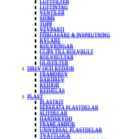
LUFTFILTER
LUFTFILTER
LUFTINTAG
LUFTINTAG
VENTILER
VENTILER
SHIMS
SHIMS
TOPP
TOPP
VEVPARTI
VEVPARTI
FÖRGASARE & INSPRUTNING
FÖRGASARE & INSPRUTNING
KYLARE
KYLARE
KOLVRINGAR
KOLVRINGAR
CLIPS TILL KOLVBULT
CLIPS TILL KOLVBULT
KOLVBULTAR
KOLVBULTAR
OLJEFILTER
OLJEFILTER
DREV OCH KEDJOR
DREV OCH KEDJOR
FRAMDREV
FRAMDREV
BAKDREV
BAKDREV
KEDJOR
KEDJOR
KEDJELÅS
KEDJELÅS
PLAST
PLAST
PLASTKIT
PLASTKIT
SEPARATA PLASTDELAR
SEPARATA PLASTDELAR
SLITDELAR
SLITDELAR
HANDSKYDD
HANDSKYDD
FRAMLAMPOR
FRAMLAMPOR
UNIVERSAL PLASTDELAR
UNIVERSAL PLASTDELAR
TVÄTTLOCK
TVÄTTLOCK