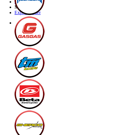
Brands
My Bike
Express order