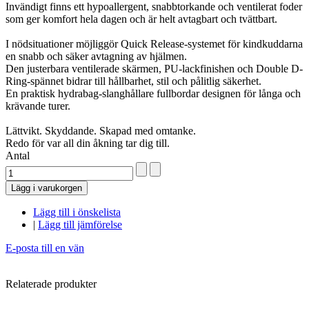
Invändigt finns ett hypoallergent, snabbtorkande och ventilerat foder
som ger komfort hela dagen och är helt avtagbart och tvättbart.
I nödsituationer möjliggör Quick Release-systemet för kindkuddarna
en snabb och säker avtagning av hjälmen.
Den justerbara ventilerade skärmen, PU-lackfinishen och Double D-
Ring-spännet bidrar till hållbarhet, stil och pålitlig säkerhet.
En praktisk hydrabag-slanghållare fullbordar designen för långa och
krävande turer.
Lättvikt. Skyddande. Skapad med omtanke.
Redo för var all din åkning tar dig till.
Antal
Lägg i varukorgen
Lägg till i önskelista
|
Lägg till jämförelse
E-posta till en vän
Relaterade produkter