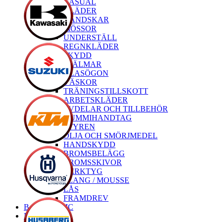
CASUAL
KLÄDER
HANDSKAR
MÖSSOR
UNDERSTÄLL
REGNKLÄDER
SKYDD
HJÄLMAR
GLASÖGON
VÄSKOR
TRÄNINGSTILLSKOTT
ARBETSKLÄDER
RESERVDELAR OCH TILLBEHÖR
GUMMIHANDTAG
STYREN
OLJA OCH SMÖRJMEDEL
HANDSKYDD
BROMSBELÄGG
BROMSSKIVOR
VERKTYG
SLANG / MOUSSE
LÅS
FRAMDREV
Begagnade MC
Nya MC