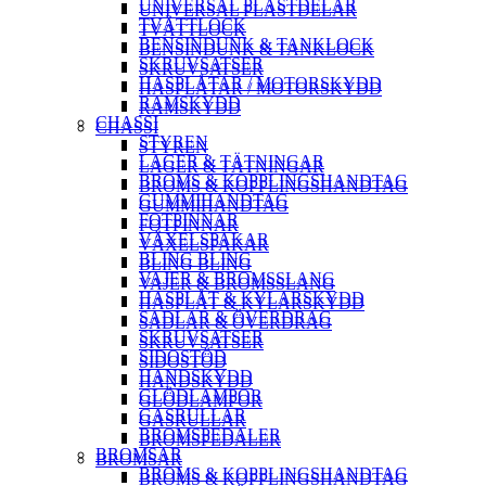
UNIVERSAL PLASTDELAR
UNIVERSAL PLASTDELAR
TVÄTTLOCK
TVÄTTLOCK
BENSINDUNK & TANKLOCK
BENSINDUNK & TANKLOCK
SKRUVSATSER
SKRUVSATSER
HASPLÅTAR / MOTORSKYDD
HASPLÅTAR / MOTORSKYDD
RAMSKYDD
RAMSKYDD
CHASSI
CHASSI
STYREN
STYREN
LAGER & TÄTNINGAR
LAGER & TÄTNINGAR
BROMS & KOPPLINGSHANDTAG
BROMS & KOPPLINGSHANDTAG
GUMMIHANDTAG
GUMMIHANDTAG
FOTPINNAR
FOTPINNAR
VÄXELSPAKAR
VÄXELSPAKAR
BLING BLING
BLING BLING
VAJER & BROMSSLANG
VAJER & BROMSSLANG
HASPLÅT & KYLARSKYDD
HASPLÅT & KYLARSKYDD
SADLAR & ÖVERDRAG
SADLAR & ÖVERDRAG
SKRUVSATSER
SKRUVSATSER
SIDOSTÖD
SIDOSTÖD
HANDSKYDD
HANDSKYDD
GLÖDLAMPOR
GLÖDLAMPOR
GASRULLAR
GASRULLAR
BROMSPEDALER
BROMSPEDALER
BROMSAR
BROMSAR
BROMS & KOPPLINGSHANDTAG
BROMS & KOPPLINGSHANDTAG