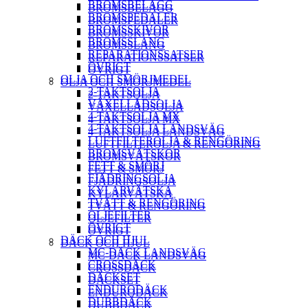
BROMSBELÄGG
BROMSBELÄGG
BROMSPEDALER
BROMSPEDALER
BROMSSKIVOR
BROMSSKIVOR
BROMSSLANG
BROMSSLANG
REPARATIONSSATSER
REPARATIONSSATSER
ÖVRIGT
ÖVRIGT
OLJA OCH SMÖRJMEDEL
OLJA OCH SMÖRJMEDEL
2-TAKTSOLJA
2-TAKTSOLJA
VÄXELLÅDSOLJA
VÄXELLÅDSOLJA
4-TAKTSOLJA MX
4-TAKTSOLJA MX
4-TAKTSOLJA LANDSVÄG
4-TAKTSOLJA LANDSVÄG
LUFTFILTEROLJA & RENGÖRING
LUFTFILTEROLJA & RENGÖRING
BROMSVÄTSKOR
BROMSVÄTSKOR
FETT & SMÖRJ
FETT & SMÖRJ
FJÄDRINGSOLJA
FJÄDRINGSOLJA
KYLARVÄTSKA
KYLARVÄTSKA
TVÄTT & RENGÖRING
TVÄTT & RENGÖRING
OLJEFILTER
OLJEFILTER
ÖVRIGT
ÖVRIGT
DÄCK OCH HJUL
DÄCK OCH HJUL
MC-DÄCK LANDSVÄG
MC-DÄCK LANDSVÄG
CROSSDÄCK
CROSSDÄCK
DÄCKSET
DÄCKSET
ENDURODÄCK
ENDURODÄCK
DUBBDÄCK
DUBBDÄCK