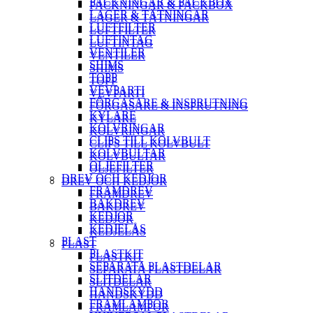
PACKNINGAR & PACKBOX
PACKNINGAR & PACKBOX
LAGER & TÄTNINGAR
LAGER & TÄTNINGAR
LUFTFILTER
LUFTFILTER
LUFTINTAG
LUFTINTAG
VENTILER
VENTILER
SHIMS
SHIMS
TOPP
TOPP
VEVPARTI
VEVPARTI
FÖRGASARE & INSPRUTNING
FÖRGASARE & INSPRUTNING
KYLARE
KYLARE
KOLVRINGAR
KOLVRINGAR
CLIPS TILL KOLVBULT
CLIPS TILL KOLVBULT
KOLVBULTAR
KOLVBULTAR
OLJEFILTER
OLJEFILTER
DREV OCH KEDJOR
DREV OCH KEDJOR
FRAMDREV
FRAMDREV
BAKDREV
BAKDREV
KEDJOR
KEDJOR
KEDJELÅS
KEDJELÅS
PLAST
PLAST
PLASTKIT
PLASTKIT
SEPARATA PLASTDELAR
SEPARATA PLASTDELAR
SLITDELAR
SLITDELAR
HANDSKYDD
HANDSKYDD
FRAMLAMPOR
FRAMLAMPOR