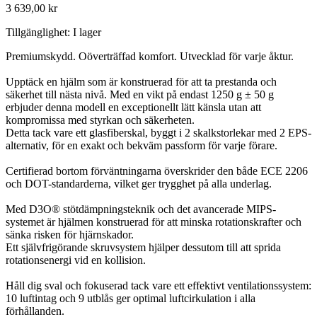
3 639,00 kr
Tillgänglighet:
I lager
Premiumskydd. Oöverträffad komfort. Utvecklad för varje åktur.
Upptäck en hjälm som är konstruerad för att ta prestanda och
säkerhet till nästa nivå. Med en vikt på endast 1250 g ± 50 g
erbjuder denna modell en exceptionellt lätt känsla utan att
kompromissa med styrkan och säkerheten.
Detta tack vare ett glasfiberskal, byggt i 2 skalkstorlekar med 2 EPS-
alternativ, för en exakt och bekväm passform för varje förare.
Certifierad bortom förväntningarna överskrider den både ECE 2206
och DOT-standarderna, vilket ger trygghet på alla underlag.
Med D3O® stötdämpningsteknik och det avancerade MIPS-
systemet är hjälmen konstruerad för att minska rotationskrafter och
sänka risken för hjärnskador.
Ett självfrigörande skruvsystem hjälper dessutom till att sprida
rotationsenergi vid en kollision.
Håll dig sval och fokuserad tack vare ett effektivt ventilationssystem:
10 luftintag och 9 utblås ger optimal luftcirkulation i alla
förhållanden.