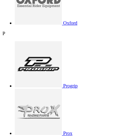
Oxford
P
Progrip
Prox