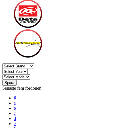
Spara
Senaste fem fordonen
#
a
b
c
d
e