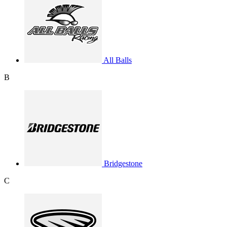
All Balls
B
Bridgestone
C