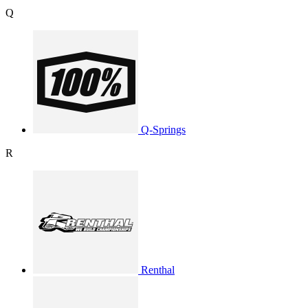
Q
Q-Springs
R
Renthal