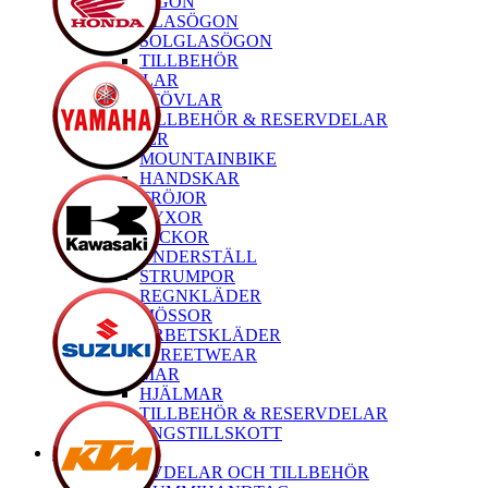
GLASÖGON
GLASÖGON
SOLGLASÖGON
TILLBEHÖR
STÖVLAR
STÖVLAR
TILLBEHÖR & RESERVDELAR
KLÄDER
MOUNTAINBIKE
HANDSKAR
TRÖJOR
BYXOR
JACKOR
UNDERSTÄLL
STRUMPOR
REGNKLÄDER
MÖSSOR
ARBETSKLÄDER
STREETWEAR
HJÄLMAR
HJÄLMAR
TILLBEHÖR & RESERVDELAR
TRÄNINGSTILLSKOTT
MTB
RESERVDELAR OCH TILLBEHÖR