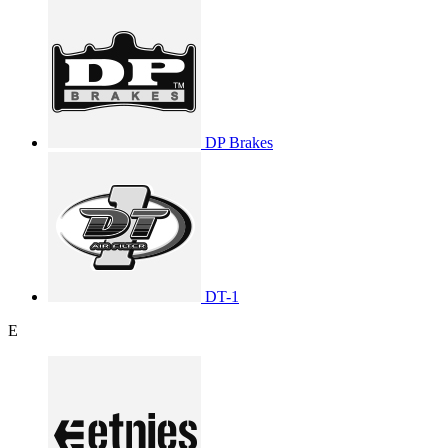
DP Brakes
DT-1
E