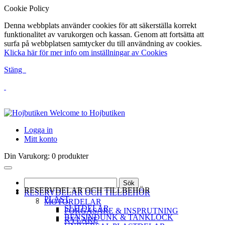
Cookie Policy
Denna webbplats använder cookies för att säkerställa korrekt
funktionalitet av varukorgen och kassan. Genom att fortsätta att
surfa på webbplatsen samtycker du till användning av cookies.
Klicka här för mer info om inställningar av Cookies
Stäng
Welcome to Hojbutiken
Logga in
Mitt konto
Din Varukorg:
0 produkter
Sök
RESERVDELAR OCH TILLBEHÖR
RESERVDELAR OCH TILLBEHÖR
PLAST
MOTORDELAR
SLITDELAR
FÖRGASARE & INSPRUTNING
BENSINDUNK & TANKLOCK
KYLARE