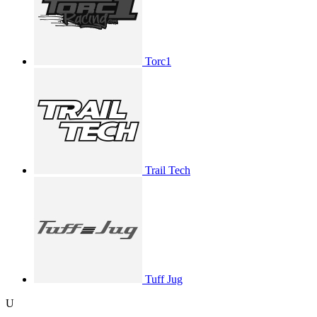
Torc1
Trail Tech
Tuff Jug
U