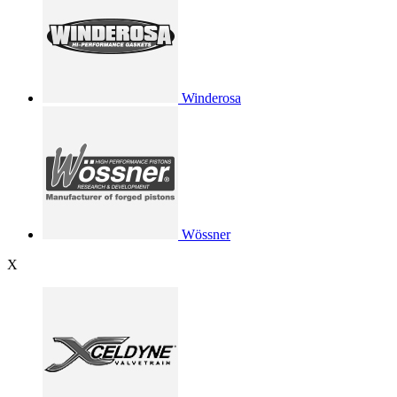
Winderosa
Wössner
X