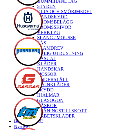
GUMMIHANDTAG
STYREN
OLJA OCH SMÖRJMEDEL
HANDSKYDD
BROMSBELÄGG
BROMSSKIVOR
VERKTYG
SLANG / MOUSSE
LÅS
FRAMDREV
PERSONLIG UTRUSTNING
CASUAL
KLÄDER
HANDSKAR
MÖSSOR
UNDERSTÄLL
REGNKLÄDER
SKYDD
HJÄLMAR
GLASÖGON
VÄSKOR
TRÄNINGSTILLSKOTT
ARBETSKLÄDER
Begagnade MC
Nya MC