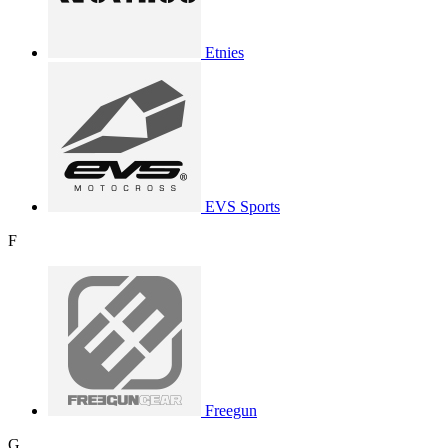
Etnies
EVS Sports
F
Freegun
G