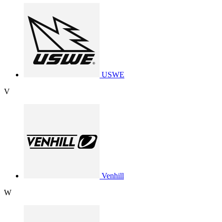
USWE
V
Venhill
W