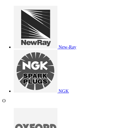
New-Ray
NGK
O