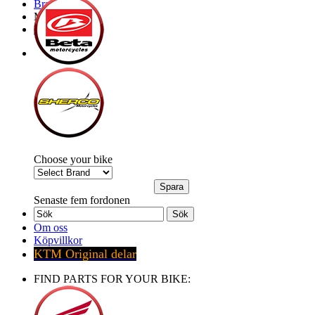
Brands
My Bike
Express order
Choose your bike
Senaste fem fordonen
Sök
Om oss
Köpvillkor
KTM Original delar
FIND PARTS FOR YOUR BIKE: