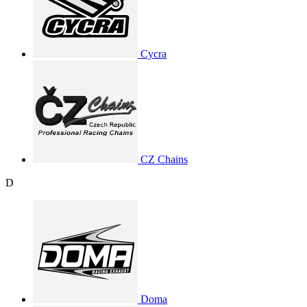
Cycra
CZ Chains
D
Doma