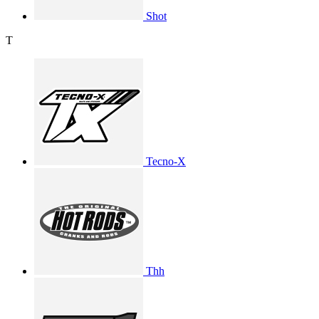
Shot
T
Tecno-X
Thh