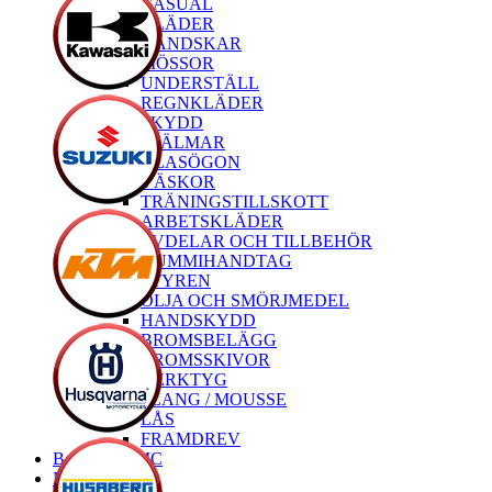
CASUAL
KLÄDER
HANDSKAR
MÖSSOR
UNDERSTÄLL
REGNKLÄDER
SKYDD
HJÄLMAR
GLASÖGON
VÄSKOR
TRÄNINGSTILLSKOTT
ARBETSKLÄDER
RESERVDELAR OCH TILLBEHÖR
GUMMIHANDTAG
STYREN
OLJA OCH SMÖRJMEDEL
HANDSKYDD
BROMSBELÄGG
BROMSSKIVOR
VERKTYG
SLANG / MOUSSE
LÅS
FRAMDREV
Begagnade MC
Nya MC