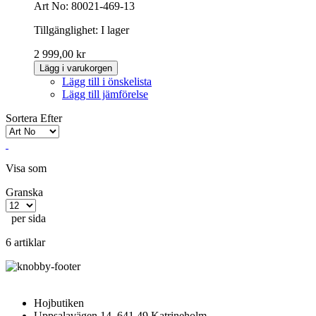
Art No: 80021-469-13
Tillgänglighet:
I lager
2 999,00 kr
Lägg i varukorgen
Lägg till i önskelista
Lägg till jämförelse
Sortera Efter
Visa som
Granska
per sida
6 artiklar
Hojbutiken
Uppsalavägen 14, 641 49 Katrineholm