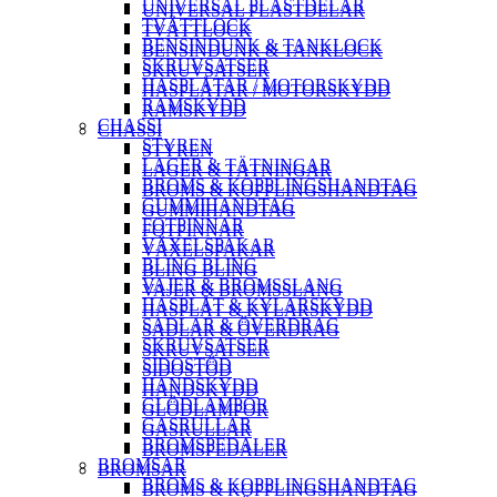
UNIVERSAL PLASTDELAR
UNIVERSAL PLASTDELAR
TVÄTTLOCK
TVÄTTLOCK
BENSINDUNK & TANKLOCK
BENSINDUNK & TANKLOCK
SKRUVSATSER
SKRUVSATSER
HASPLÅTAR / MOTORSKYDD
HASPLÅTAR / MOTORSKYDD
RAMSKYDD
RAMSKYDD
CHASSI
CHASSI
STYREN
STYREN
LAGER & TÄTNINGAR
LAGER & TÄTNINGAR
BROMS & KOPPLINGSHANDTAG
BROMS & KOPPLINGSHANDTAG
GUMMIHANDTAG
GUMMIHANDTAG
FOTPINNAR
FOTPINNAR
VÄXELSPAKAR
VÄXELSPAKAR
BLING BLING
BLING BLING
VAJER & BROMSSLANG
VAJER & BROMSSLANG
HASPLÅT & KYLARSKYDD
HASPLÅT & KYLARSKYDD
SADLAR & ÖVERDRAG
SADLAR & ÖVERDRAG
SKRUVSATSER
SKRUVSATSER
SIDOSTÖD
SIDOSTÖD
HANDSKYDD
HANDSKYDD
GLÖDLAMPOR
GLÖDLAMPOR
GASRULLAR
GASRULLAR
BROMSPEDALER
BROMSPEDALER
BROMSAR
BROMSAR
BROMS & KOPPLINGSHANDTAG
BROMS & KOPPLINGSHANDTAG