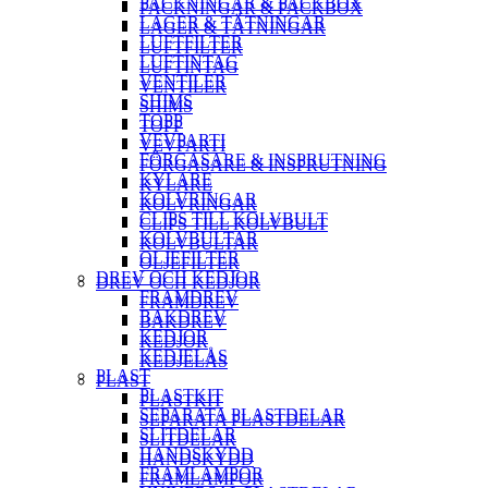
PACKNINGAR & PACKBOX
PACKNINGAR & PACKBOX
LAGER & TÄTNINGAR
LAGER & TÄTNINGAR
LUFTFILTER
LUFTFILTER
LUFTINTAG
LUFTINTAG
VENTILER
VENTILER
SHIMS
SHIMS
TOPP
TOPP
VEVPARTI
VEVPARTI
FÖRGASARE & INSPRUTNING
FÖRGASARE & INSPRUTNING
KYLARE
KYLARE
KOLVRINGAR
KOLVRINGAR
CLIPS TILL KOLVBULT
CLIPS TILL KOLVBULT
KOLVBULTAR
KOLVBULTAR
OLJEFILTER
OLJEFILTER
DREV OCH KEDJOR
DREV OCH KEDJOR
FRAMDREV
FRAMDREV
BAKDREV
BAKDREV
KEDJOR
KEDJOR
KEDJELÅS
KEDJELÅS
PLAST
PLAST
PLASTKIT
PLASTKIT
SEPARATA PLASTDELAR
SEPARATA PLASTDELAR
SLITDELAR
SLITDELAR
HANDSKYDD
HANDSKYDD
FRAMLAMPOR
FRAMLAMPOR