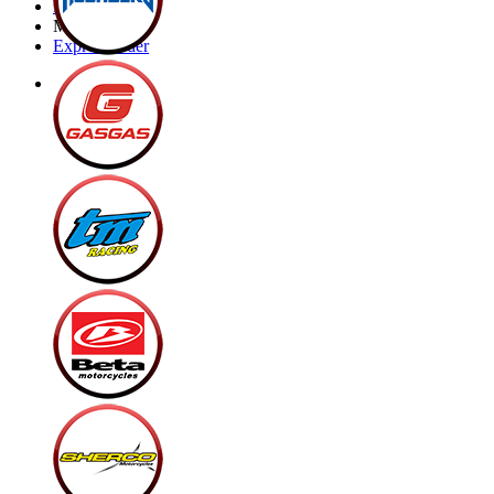
Brands
My Bike
Express order