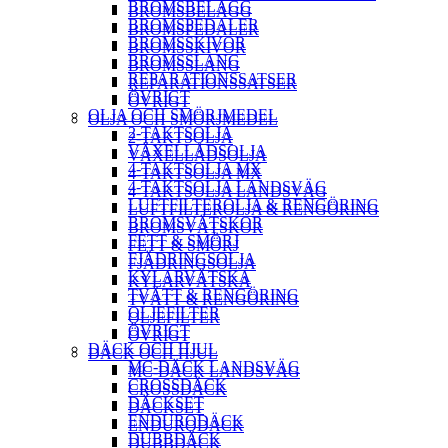
BROMSBELÄGG
BROMSBELÄGG
BROMSPEDALER
BROMSPEDALER
BROMSSKIVOR
BROMSSKIVOR
BROMSSLANG
BROMSSLANG
REPARATIONSSATSER
REPARATIONSSATSER
ÖVRIGT
ÖVRIGT
OLJA OCH SMÖRJMEDEL
OLJA OCH SMÖRJMEDEL
2-TAKTSOLJA
2-TAKTSOLJA
VÄXELLÅDSOLJA
VÄXELLÅDSOLJA
4-TAKTSOLJA MX
4-TAKTSOLJA MX
4-TAKTSOLJA LANDSVÄG
4-TAKTSOLJA LANDSVÄG
LUFTFILTEROLJA & RENGÖRING
LUFTFILTEROLJA & RENGÖRING
BROMSVÄTSKOR
BROMSVÄTSKOR
FETT & SMÖRJ
FETT & SMÖRJ
FJÄDRINGSOLJA
FJÄDRINGSOLJA
KYLARVÄTSKA
KYLARVÄTSKA
TVÄTT & RENGÖRING
TVÄTT & RENGÖRING
OLJEFILTER
OLJEFILTER
ÖVRIGT
ÖVRIGT
DÄCK OCH HJUL
DÄCK OCH HJUL
MC-DÄCK LANDSVÄG
MC-DÄCK LANDSVÄG
CROSSDÄCK
CROSSDÄCK
DÄCKSET
DÄCKSET
ENDURODÄCK
ENDURODÄCK
DUBBDÄCK
DUBBDÄCK