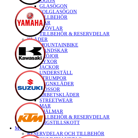
GLASÖGON
GLASÖGON
SOLGLASÖGON
TILLBEHÖR
STÖVLAR
STÖVLAR
TILLBEHÖR & RESERVDELAR
KLÄDER
MOUNTAINBIKE
HANDSKAR
TRÖJOR
BYXOR
JACKOR
UNDERSTÄLL
STRUMPOR
REGNKLÄDER
MÖSSOR
ARBETSKLÄDER
STREETWEAR
HJÄLMAR
HJÄLMAR
TILLBEHÖR & RESERVDELAR
TRÄNINGSTILLSKOTT
MTB
RESERVDELAR OCH TILLBEHÖR