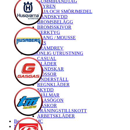
GUMMIHANDTAG
STYREN
OLJA OCH SMÖRJMEDEL
HANDSKYDD
BROMSBELÄGG
BROMSSKIVOR
VERKTYG
SLANG / MOUSSE
LÅS
FRAMDREV
PERSONLIG UTRUSTNING
CASUAL
KLÄDER
HANDSKAR
MÖSSOR
UNDERSTÄLL
REGNKLÄDER
SKYDD
HJÄLMAR
GLASÖGON
VÄSKOR
TRÄNINGSTILLSKOTT
ARBETSKLÄDER
Begagnade MC
Nya MC