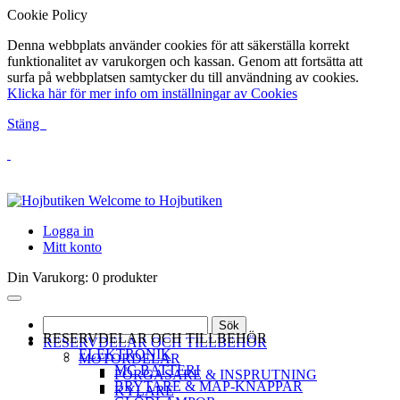
Cookie Policy
Denna webbplats använder cookies för att säkerställa korrekt
funktionalitet av varukorgen och kassan. Genom att fortsätta att
surfa på webbplatsen samtycker du till användning av cookies.
Klicka här för mer info om inställningar av Cookies
Stäng
Welcome to Hojbutiken
Logga in
Mitt konto
Din Varukorg:
0 produkter
Sök
RESERVDELAR OCH TILLBEHÖR
RESERVDELAR OCH TILLBEHÖR
ELEKTRONIK
MOTORDELAR
MC BATTERI
FÖRGASARE & INSPRUTNING
BRYTARE & MAP-KNAPPAR
KYLARE