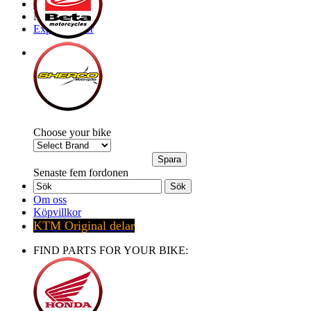
Brands
My Bike
Express order
Choose your bike
Senaste fem fordonen
Sök
Om oss
Köpvillkor
KTM Original delar
FIND PARTS FOR YOUR BIKE: