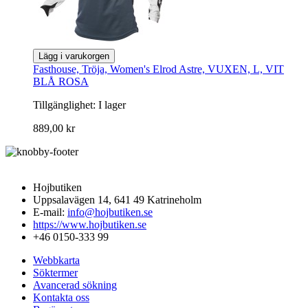
Lägg i varukorgen
Fasthouse, Tröja, Women's Elrod Astre, VUXEN, L, VIT
BLÅ ROSA
Tillgänglighet:
I lager
889,00 kr
Hojbutiken
Uppsalavägen 14, 641 49 Katrineholm
E-mail:
info@hojbutiken.se
https://www.hojbutiken.se
+46 0150-333 99
Webbkarta
Söktermer
Avancerad sökning
Kontakta oss