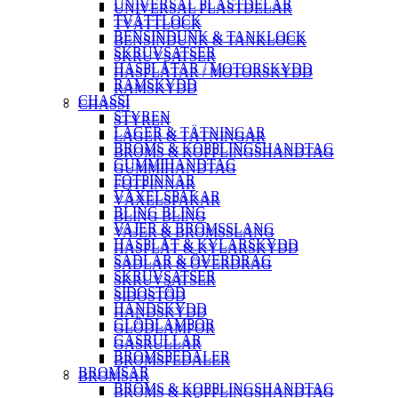
UNIVERSAL PLASTDELAR
UNIVERSAL PLASTDELAR
TVÄTTLOCK
TVÄTTLOCK
BENSINDUNK & TANKLOCK
BENSINDUNK & TANKLOCK
SKRUVSATSER
SKRUVSATSER
HASPLÅTAR / MOTORSKYDD
HASPLÅTAR / MOTORSKYDD
RAMSKYDD
RAMSKYDD
CHASSI
CHASSI
STYREN
STYREN
LAGER & TÄTNINGAR
LAGER & TÄTNINGAR
BROMS & KOPPLINGSHANDTAG
BROMS & KOPPLINGSHANDTAG
GUMMIHANDTAG
GUMMIHANDTAG
FOTPINNAR
FOTPINNAR
VÄXELSPAKAR
VÄXELSPAKAR
BLING BLING
BLING BLING
VAJER & BROMSSLANG
VAJER & BROMSSLANG
HASPLÅT & KYLARSKYDD
HASPLÅT & KYLARSKYDD
SADLAR & ÖVERDRAG
SADLAR & ÖVERDRAG
SKRUVSATSER
SKRUVSATSER
SIDOSTÖD
SIDOSTÖD
HANDSKYDD
HANDSKYDD
GLÖDLAMPOR
GLÖDLAMPOR
GASRULLAR
GASRULLAR
BROMSPEDALER
BROMSPEDALER
BROMSAR
BROMSAR
BROMS & KOPPLINGSHANDTAG
BROMS & KOPPLINGSHANDTAG