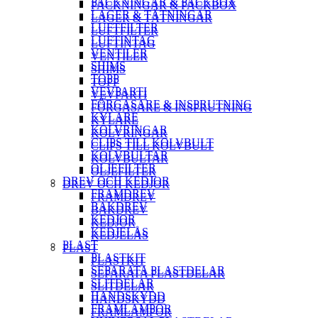
PACKNINGAR & PACKBOX
PACKNINGAR & PACKBOX
LAGER & TÄTNINGAR
LAGER & TÄTNINGAR
LUFTFILTER
LUFTFILTER
LUFTINTAG
LUFTINTAG
VENTILER
VENTILER
SHIMS
SHIMS
TOPP
TOPP
VEVPARTI
VEVPARTI
FÖRGASARE & INSPRUTNING
FÖRGASARE & INSPRUTNING
KYLARE
KYLARE
KOLVRINGAR
KOLVRINGAR
CLIPS TILL KOLVBULT
CLIPS TILL KOLVBULT
KOLVBULTAR
KOLVBULTAR
OLJEFILTER
OLJEFILTER
DREV OCH KEDJOR
DREV OCH KEDJOR
FRAMDREV
FRAMDREV
BAKDREV
BAKDREV
KEDJOR
KEDJOR
KEDJELÅS
KEDJELÅS
PLAST
PLAST
PLASTKIT
PLASTKIT
SEPARATA PLASTDELAR
SEPARATA PLASTDELAR
SLITDELAR
SLITDELAR
HANDSKYDD
HANDSKYDD
FRAMLAMPOR
FRAMLAMPOR