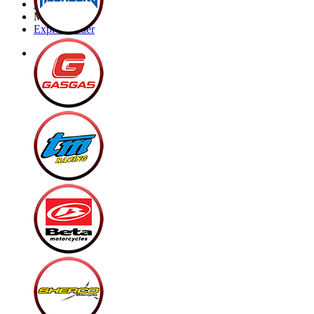
Brands
My Bike
Express order