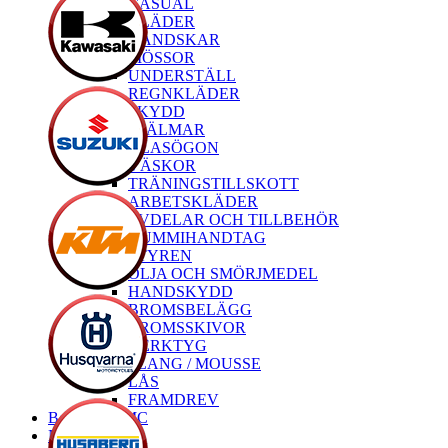
CASUAL
KLÄDER
HANDSKAR
MÖSSOR
UNDERSTÄLL
REGNKLÄDER
SKYDD
HJÄLMAR
GLASÖGON
VÄSKOR
TRÄNINGSTILLSKOTT
ARBETSKLÄDER
RESERVDELAR OCH TILLBEHÖR
GUMMIHANDTAG
STYREN
OLJA OCH SMÖRJMEDEL
HANDSKYDD
BROMSBELÄGG
BROMSSKIVOR
VERKTYG
SLANG / MOUSSE
LÅS
FRAMDREV
Begagnade MC
Nya MC