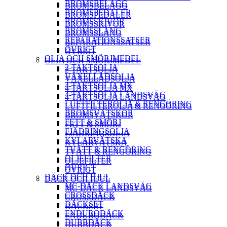
BROMSBELÄGG
BROMSBELÄGG
BROMSPEDALER
BROMSPEDALER
BROMSSKIVOR
BROMSSKIVOR
BROMSSLANG
BROMSSLANG
REPARATIONSSATSER
REPARATIONSSATSER
ÖVRIGT
ÖVRIGT
OLJA OCH SMÖRJMEDEL
OLJA OCH SMÖRJMEDEL
2-TAKTSOLJA
2-TAKTSOLJA
VÄXELLÅDSOLJA
VÄXELLÅDSOLJA
4-TAKTSOLJA MX
4-TAKTSOLJA MX
4-TAKTSOLJA LANDSVÄG
4-TAKTSOLJA LANDSVÄG
LUFTFILTEROLJA & RENGÖRING
LUFTFILTEROLJA & RENGÖRING
BROMSVÄTSKOR
BROMSVÄTSKOR
FETT & SMÖRJ
FETT & SMÖRJ
FJÄDRINGSOLJA
FJÄDRINGSOLJA
KYLARVÄTSKA
KYLARVÄTSKA
TVÄTT & RENGÖRING
TVÄTT & RENGÖRING
OLJEFILTER
OLJEFILTER
ÖVRIGT
ÖVRIGT
DÄCK OCH HJUL
DÄCK OCH HJUL
MC-DÄCK LANDSVÄG
MC-DÄCK LANDSVÄG
CROSSDÄCK
CROSSDÄCK
DÄCKSET
DÄCKSET
ENDURODÄCK
ENDURODÄCK
DUBBDÄCK
DUBBDÄCK