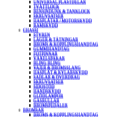
UNIVERSAL PLASTDELAR
UNIVERSAL PLASTDELAR
TVÄTTLOCK
TVÄTTLOCK
BENSINDUNK & TANKLOCK
BENSINDUNK & TANKLOCK
SKRUVSATSER
SKRUVSATSER
HASPLÅTAR / MOTORSKYDD
HASPLÅTAR / MOTORSKYDD
RAMSKYDD
RAMSKYDD
CHASSI
CHASSI
STYREN
STYREN
LAGER & TÄTNINGAR
LAGER & TÄTNINGAR
BROMS & KOPPLINGSHANDTAG
BROMS & KOPPLINGSHANDTAG
GUMMIHANDTAG
GUMMIHANDTAG
FOTPINNAR
FOTPINNAR
VÄXELSPAKAR
VÄXELSPAKAR
BLING BLING
BLING BLING
VAJER & BROMSSLANG
VAJER & BROMSSLANG
HASPLÅT & KYLARSKYDD
HASPLÅT & KYLARSKYDD
SADLAR & ÖVERDRAG
SADLAR & ÖVERDRAG
SKRUVSATSER
SKRUVSATSER
SIDOSTÖD
SIDOSTÖD
HANDSKYDD
HANDSKYDD
GLÖDLAMPOR
GLÖDLAMPOR
GASRULLAR
GASRULLAR
BROMSPEDALER
BROMSPEDALER
BROMSAR
BROMSAR
BROMS & KOPPLINGSHANDTAG
BROMS & KOPPLINGSHANDTAG