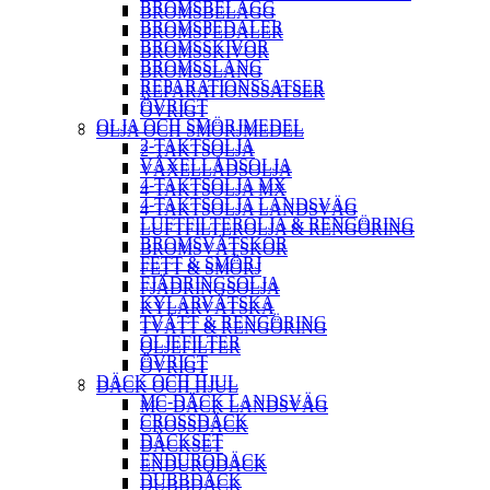
BROMSBELÄGG
BROMSBELÄGG
BROMSPEDALER
BROMSPEDALER
BROMSSKIVOR
BROMSSKIVOR
BROMSSLANG
BROMSSLANG
REPARATIONSSATSER
REPARATIONSSATSER
ÖVRIGT
ÖVRIGT
OLJA OCH SMÖRJMEDEL
OLJA OCH SMÖRJMEDEL
2-TAKTSOLJA
2-TAKTSOLJA
VÄXELLÅDSOLJA
VÄXELLÅDSOLJA
4-TAKTSOLJA MX
4-TAKTSOLJA MX
4-TAKTSOLJA LANDSVÄG
4-TAKTSOLJA LANDSVÄG
LUFTFILTEROLJA & RENGÖRING
LUFTFILTEROLJA & RENGÖRING
BROMSVÄTSKOR
BROMSVÄTSKOR
FETT & SMÖRJ
FETT & SMÖRJ
FJÄDRINGSOLJA
FJÄDRINGSOLJA
KYLARVÄTSKA
KYLARVÄTSKA
TVÄTT & RENGÖRING
TVÄTT & RENGÖRING
OLJEFILTER
OLJEFILTER
ÖVRIGT
ÖVRIGT
DÄCK OCH HJUL
DÄCK OCH HJUL
MC-DÄCK LANDSVÄG
MC-DÄCK LANDSVÄG
CROSSDÄCK
CROSSDÄCK
DÄCKSET
DÄCKSET
ENDURODÄCK
ENDURODÄCK
DUBBDÄCK
DUBBDÄCK