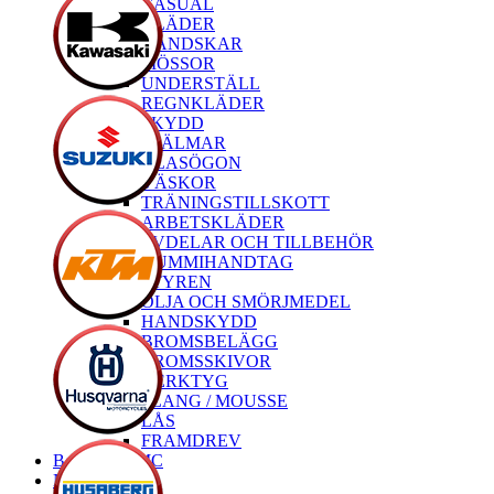
CASUAL
KLÄDER
HANDSKAR
MÖSSOR
UNDERSTÄLL
REGNKLÄDER
SKYDD
HJÄLMAR
GLASÖGON
VÄSKOR
TRÄNINGSTILLSKOTT
ARBETSKLÄDER
RESERVDELAR OCH TILLBEHÖR
GUMMIHANDTAG
STYREN
OLJA OCH SMÖRJMEDEL
HANDSKYDD
BROMSBELÄGG
BROMSSKIVOR
VERKTYG
SLANG / MOUSSE
LÅS
FRAMDREV
Begagnade MC
Nya MC