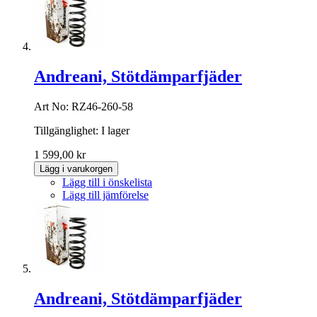
Andreani, Stötdämparfjäder
Art No: RZ46-260-58
Tillgänglighet:
I lager
1 599,00 kr
Lägg i varukorgen
Lägg till i önskelista
Lägg till jämförelse
Andreani, Stötdämparfjäder