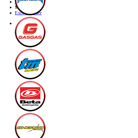
Brands
My Bike
Express order