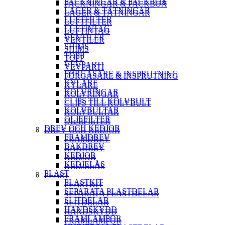
PACKNINGAR & PACKBOX
PACKNINGAR & PACKBOX
LAGER & TÄTNINGAR
LAGER & TÄTNINGAR
LUFTFILTER
LUFTFILTER
LUFTINTAG
LUFTINTAG
VENTILER
VENTILER
SHIMS
SHIMS
TOPP
TOPP
VEVPARTI
VEVPARTI
FÖRGASARE & INSPRUTNING
FÖRGASARE & INSPRUTNING
KYLARE
KYLARE
KOLVRINGAR
KOLVRINGAR
CLIPS TILL KOLVBULT
CLIPS TILL KOLVBULT
KOLVBULTAR
KOLVBULTAR
OLJEFILTER
OLJEFILTER
DREV OCH KEDJOR
DREV OCH KEDJOR
FRAMDREV
FRAMDREV
BAKDREV
BAKDREV
KEDJOR
KEDJOR
KEDJELÅS
KEDJELÅS
PLAST
PLAST
PLASTKIT
PLASTKIT
SEPARATA PLASTDELAR
SEPARATA PLASTDELAR
SLITDELAR
SLITDELAR
HANDSKYDD
HANDSKYDD
FRAMLAMPOR
FRAMLAMPOR