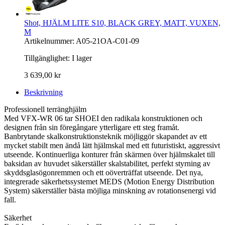
Shot, HJÄLM LITE S10, BLACK GREY, MATT, VUXEN,
M
Artikelnummer: A05-21OA-C01-09
Tillgänglighet:
I lager
3 639,00 kr
Beskrivning
Professionell terränghjälm
Med VFX-WR 06 tar SHOEI den radikala konstruktionen och
designen från sin föregångare ytterligare ett steg framåt.
Banbrytande skalkonstruktionsteknik möjliggör skapandet av ett
mycket stabilt men ändå lätt hjälmskal med ett futuristiskt, aggressivt
utseende. Kontinuerliga konturer från skärmen över hjälmskalet till
baksidan av huvudet säkerställer skalstabilitet, perfekt styrning av
skyddsglasögonremmen och ett oöverträffat utseende. Det nya,
integrerade säkerhetssystemet MEDS (Motion Energy Distribution
System) säkerställer bästa möjliga minskning av rotationsenergi vid
fall.
Säkerhet