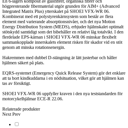
En 6-lagers komposit av glasfibrer, organiska fibrer och
högpresterande fibermaterial utgör grunden för AIM+ (Advanced
Integrated Matrix Plus) ytterskalet på SHOEI VFX-WR 06.
Kombinerat med ett polystyrenkärnsystem som består av flera
element med varierande absorptionsnivåer, och det nya Motion
Energy Distribution System (MEDS), erbjuder hjälmskalet optimalt
stötskydd samtidigt som det bibehåller en relativt låg totalvikt. I den
flerdelade EPS-kärnan i SHOEI VFX-WR 06 minskar flexibelt
sammankopplade innerskalets element risken för skador vid en stöt
genom att minska rotationsenergin.
Hakremmen med dubbel D-stängning är lätt justerbar och håller
hjälmen säkert på plats.
EQRS-systemet (Emergency Quick Release System) gör det enklare
att ta bort kindkuddarna i en nödsituation, vilket gör att hjälmen kan
tas av försiktigt.
SHOEI VFX-WR 06 uppfyller kraven i den nya teststandarden för
motorcykelhjälmar ECE-R 22.06.
Relaterade produkter
Next
Prev