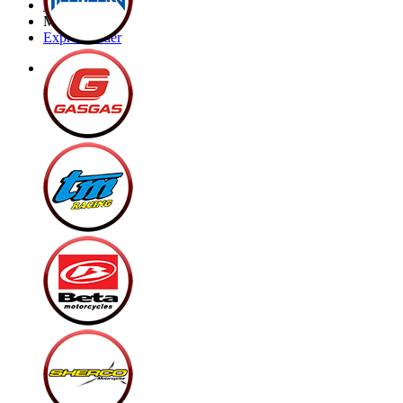
Brands
My Bike
Express order