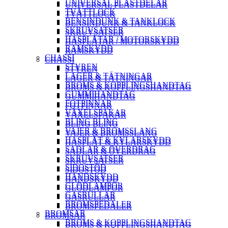
UNIVERSAL PLASTDELAR
UNIVERSAL PLASTDELAR
TVÄTTLOCK
TVÄTTLOCK
BENSINDUNK & TANKLOCK
BENSINDUNK & TANKLOCK
SKRUVSATSER
SKRUVSATSER
HASPLÅTAR / MOTORSKYDD
HASPLÅTAR / MOTORSKYDD
RAMSKYDD
RAMSKYDD
CHASSI
CHASSI
STYREN
STYREN
LAGER & TÄTNINGAR
LAGER & TÄTNINGAR
BROMS & KOPPLINGSHANDTAG
BROMS & KOPPLINGSHANDTAG
GUMMIHANDTAG
GUMMIHANDTAG
FOTPINNAR
FOTPINNAR
VÄXELSPAKAR
VÄXELSPAKAR
BLING BLING
BLING BLING
VAJER & BROMSSLANG
VAJER & BROMSSLANG
HASPLÅT & KYLARSKYDD
HASPLÅT & KYLARSKYDD
SADLAR & ÖVERDRAG
SADLAR & ÖVERDRAG
SKRUVSATSER
SKRUVSATSER
SIDOSTÖD
SIDOSTÖD
HANDSKYDD
HANDSKYDD
GLÖDLAMPOR
GLÖDLAMPOR
GASRULLAR
GASRULLAR
BROMSPEDALER
BROMSPEDALER
BROMSAR
BROMSAR
BROMS & KOPPLINGSHANDTAG
BROMS & KOPPLINGSHANDTAG