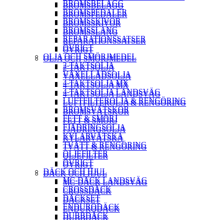
BROMSBELÄGG
BROMSBELÄGG
BROMSPEDALER
BROMSPEDALER
BROMSSKIVOR
BROMSSKIVOR
BROMSSLANG
BROMSSLANG
REPARATIONSSATSER
REPARATIONSSATSER
ÖVRIGT
ÖVRIGT
OLJA OCH SMÖRJMEDEL
OLJA OCH SMÖRJMEDEL
2-TAKTSOLJA
2-TAKTSOLJA
VÄXELLÅDSOLJA
VÄXELLÅDSOLJA
4-TAKTSOLJA MX
4-TAKTSOLJA MX
4-TAKTSOLJA LANDSVÄG
4-TAKTSOLJA LANDSVÄG
LUFTFILTEROLJA & RENGÖRING
LUFTFILTEROLJA & RENGÖRING
BROMSVÄTSKOR
BROMSVÄTSKOR
FETT & SMÖRJ
FETT & SMÖRJ
FJÄDRINGSOLJA
FJÄDRINGSOLJA
KYLARVÄTSKA
KYLARVÄTSKA
TVÄTT & RENGÖRING
TVÄTT & RENGÖRING
OLJEFILTER
OLJEFILTER
ÖVRIGT
ÖVRIGT
DÄCK OCH HJUL
DÄCK OCH HJUL
MC-DÄCK LANDSVÄG
MC-DÄCK LANDSVÄG
CROSSDÄCK
CROSSDÄCK
DÄCKSET
DÄCKSET
ENDURODÄCK
ENDURODÄCK
DUBBDÄCK
DUBBDÄCK