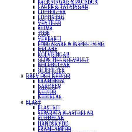
PACKNINGAR & PACKBOX
PACKNINGAR & PACKBOX
LAGER & TÄTNINGAR
LAGER & TÄTNINGAR
LUFTFILTER
LUFTFILTER
LUFTINTAG
LUFTINTAG
VENTILER
VENTILER
SHIMS
SHIMS
TOPP
TOPP
VEVPARTI
VEVPARTI
FÖRGASARE & INSPRUTNING
FÖRGASARE & INSPRUTNING
KYLARE
KYLARE
KOLVRINGAR
KOLVRINGAR
CLIPS TILL KOLVBULT
CLIPS TILL KOLVBULT
KOLVBULTAR
KOLVBULTAR
OLJEFILTER
OLJEFILTER
DREV OCH KEDJOR
DREV OCH KEDJOR
FRAMDREV
FRAMDREV
BAKDREV
BAKDREV
KEDJOR
KEDJOR
KEDJELÅS
KEDJELÅS
PLAST
PLAST
PLASTKIT
PLASTKIT
SEPARATA PLASTDELAR
SEPARATA PLASTDELAR
SLITDELAR
SLITDELAR
HANDSKYDD
HANDSKYDD
FRAMLAMPOR
FRAMLAMPOR