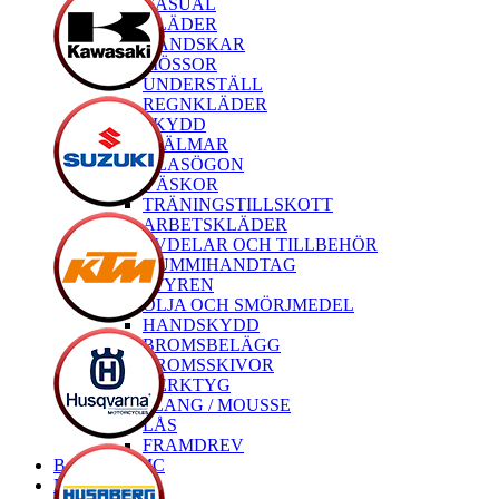
CASUAL
KLÄDER
HANDSKAR
MÖSSOR
UNDERSTÄLL
REGNKLÄDER
SKYDD
HJÄLMAR
GLASÖGON
VÄSKOR
TRÄNINGSTILLSKOTT
ARBETSKLÄDER
RESERVDELAR OCH TILLBEHÖR
GUMMIHANDTAG
STYREN
OLJA OCH SMÖRJMEDEL
HANDSKYDD
BROMSBELÄGG
BROMSSKIVOR
VERKTYG
SLANG / MOUSSE
LÅS
FRAMDREV
Begagnade MC
Nya MC