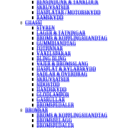
BENSINDUNK & TANKLOCK
BENSINDUNK & TANKLOCK
SKRUVSATSER
SKRUVSATSER
HASPLÅTAR / MOTORSKYDD
HASPLÅTAR / MOTORSKYDD
RAMSKYDD
RAMSKYDD
CHASSI
CHASSI
STYREN
STYREN
LAGER & TÄTNINGAR
LAGER & TÄTNINGAR
BROMS & KOPPLINGSHANDTAG
BROMS & KOPPLINGSHANDTAG
GUMMIHANDTAG
GUMMIHANDTAG
FOTPINNAR
FOTPINNAR
VÄXELSPAKAR
VÄXELSPAKAR
BLING BLING
BLING BLING
VAJER & BROMSSLANG
VAJER & BROMSSLANG
HASPLÅT & KYLARSKYDD
HASPLÅT & KYLARSKYDD
SADLAR & ÖVERDRAG
SADLAR & ÖVERDRAG
SKRUVSATSER
SKRUVSATSER
SIDOSTÖD
SIDOSTÖD
HANDSKYDD
HANDSKYDD
GLÖDLAMPOR
GLÖDLAMPOR
GASRULLAR
GASRULLAR
BROMSPEDALER
BROMSPEDALER
BROMSAR
BROMSAR
BROMS & KOPPLINGSHANDTAG
BROMS & KOPPLINGSHANDTAG
BROMSBELÄGG
BROMSBELÄGG
BROMSPEDALER
BROMSPEDALER