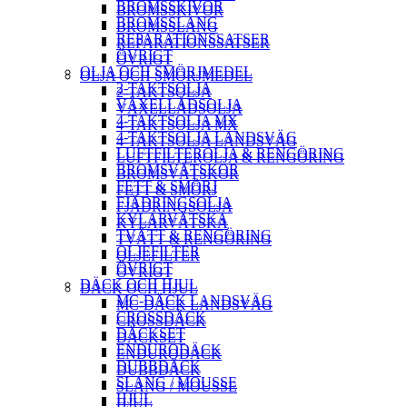
BROMSSKIVOR
BROMSSKIVOR
BROMSSLANG
BROMSSLANG
REPARATIONSSATSER
REPARATIONSSATSER
ÖVRIGT
ÖVRIGT
OLJA OCH SMÖRJMEDEL
OLJA OCH SMÖRJMEDEL
2-TAKTSOLJA
2-TAKTSOLJA
VÄXELLÅDSOLJA
VÄXELLÅDSOLJA
4-TAKTSOLJA MX
4-TAKTSOLJA MX
4-TAKTSOLJA LANDSVÄG
4-TAKTSOLJA LANDSVÄG
LUFTFILTEROLJA & RENGÖRING
LUFTFILTEROLJA & RENGÖRING
BROMSVÄTSKOR
BROMSVÄTSKOR
FETT & SMÖRJ
FETT & SMÖRJ
FJÄDRINGSOLJA
FJÄDRINGSOLJA
KYLARVÄTSKA
KYLARVÄTSKA
TVÄTT & RENGÖRING
TVÄTT & RENGÖRING
OLJEFILTER
OLJEFILTER
ÖVRIGT
ÖVRIGT
DÄCK OCH HJUL
DÄCK OCH HJUL
MC-DÄCK LANDSVÄG
MC-DÄCK LANDSVÄG
CROSSDÄCK
CROSSDÄCK
DÄCKSET
DÄCKSET
ENDURODÄCK
ENDURODÄCK
DUBBDÄCK
DUBBDÄCK
SLANG / MOUSSE
SLANG / MOUSSE
HJUL
HJUL