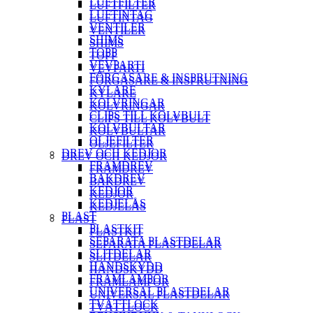
LUFTFILTER
LUFTFILTER
LUFTINTAG
LUFTINTAG
VENTILER
VENTILER
SHIMS
SHIMS
TOPP
TOPP
VEVPARTI
VEVPARTI
FÖRGASARE & INSPRUTNING
FÖRGASARE & INSPRUTNING
KYLARE
KYLARE
KOLVRINGAR
KOLVRINGAR
CLIPS TILL KOLVBULT
CLIPS TILL KOLVBULT
KOLVBULTAR
KOLVBULTAR
OLJEFILTER
OLJEFILTER
DREV OCH KEDJOR
DREV OCH KEDJOR
FRAMDREV
FRAMDREV
BAKDREV
BAKDREV
KEDJOR
KEDJOR
KEDJELÅS
KEDJELÅS
PLAST
PLAST
PLASTKIT
PLASTKIT
SEPARATA PLASTDELAR
SEPARATA PLASTDELAR
SLITDELAR
SLITDELAR
HANDSKYDD
HANDSKYDD
FRAMLAMPOR
FRAMLAMPOR
UNIVERSAL PLASTDELAR
UNIVERSAL PLASTDELAR
TVÄTTLOCK
TVÄTTLOCK